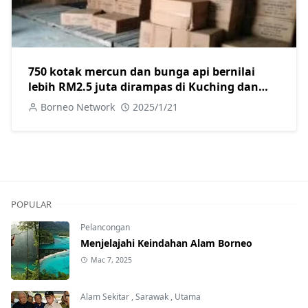
750 kotak mercun dan bunga api bernilai
lebih RM2.5 juta dirampas di Kuching dan
Miri, dua ditangkap
Borneo Network
2025/1/21
POPULAR
Pelancongan
Menjelajahi Keindahan Alam Borneo
Mac 7, 2025
Alam Sekitar
,
Sarawak
,
Utama