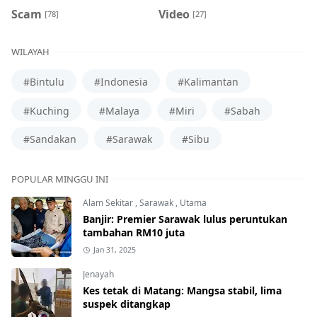
Scam
Video
[78]
[27]
WILAYAH
#Bintulu
#Indonesia
#Kalimantan
#Kuching
#Malaya
#Miri
#Sabah
#Sandakan
#Sarawak
#Sibu
POPULAR MINGGU INI
Alam Sekitar
,
Sarawak
,
Utama
Banjir: Premier Sarawak lulus peruntukan
tambahan RM10 juta
Jan 31, 2025
Jenayah
Kes tetak di Matang: Mangsa stabil, lima
suspek ditangkap