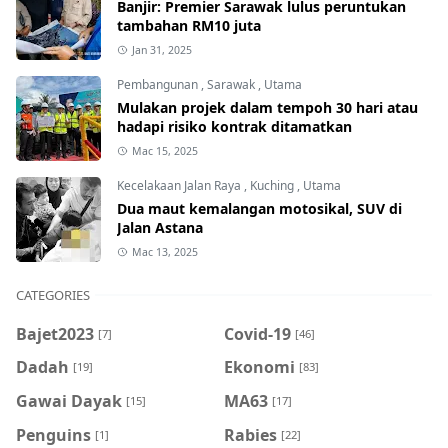
Banjir: Premier Sarawak lulus peruntukan
tambahan RM10 juta
Jan 31, 2025
Pembangunan
,
Sarawak
,
Utama
Mulakan projek dalam tempoh 30 hari atau
hadapi risiko kontrak ditamatkan
Mac 15, 2025
Kecelakaan Jalan Raya
,
Kuching
,
Utama
Dua maut kemalangan motosikal, SUV di
Jalan Astana
Mac 13, 2025
CATEGORIES
Bajet2023
Covid-19
[7]
[46]
Dadah
Ekonomi
[19]
[83]
Gawai Dayak
MA63
[15]
[17]
Penguins
Rabies
[1]
[22]