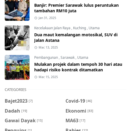
Banjir: Premier Sarawak lulus peruntukan
tambahan RM10 juta
Jan 31, 2025
Kecelakaan Jalan Raya
,
Kuching
,
Utama
Dua maut kemalangan motosikal, SUV di
Jalan Astana
Mac 13, 2025
Pembangunan
,
Sarawak
,
Utama
Mulakan projek dalam tempoh 30 hari atau
hadapi risiko kontrak ditamatkan
Mac 15, 2025
CATEGORIES
Bajet2023
Covid-19
[7]
[46]
Dadah
Ekonomi
[19]
[83]
Gawai Dayak
MA63
[15]
[17]
Penguins
Rabies
[1]
[22]