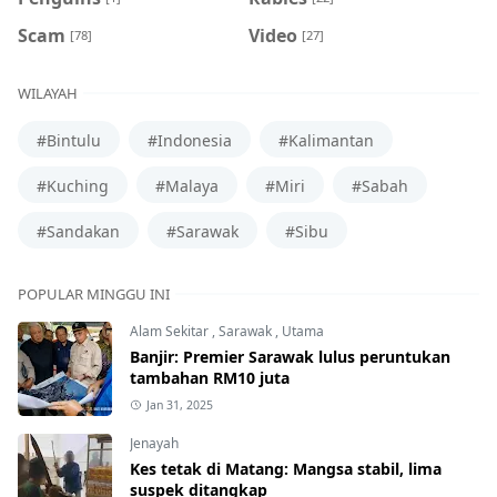
Scam
Video
[78]
[27]
WILAYAH
#Bintulu
#Indonesia
#Kalimantan
#Kuching
#Malaya
#Miri
#Sabah
#Sandakan
#Sarawak
#Sibu
POPULAR MINGGU INI
Alam Sekitar
,
Sarawak
,
Utama
Banjir: Premier Sarawak lulus peruntukan
tambahan RM10 juta
Jan 31, 2025
Jenayah
Kes tetak di Matang: Mangsa stabil, lima
suspek ditangkap