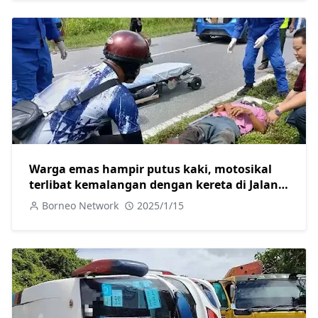
Warga emas hampir putus kaki, motosikal
terlibat kemalangan dengan kereta di Jalan
Skim B Sarikei
Borneo Network
2025/1/15