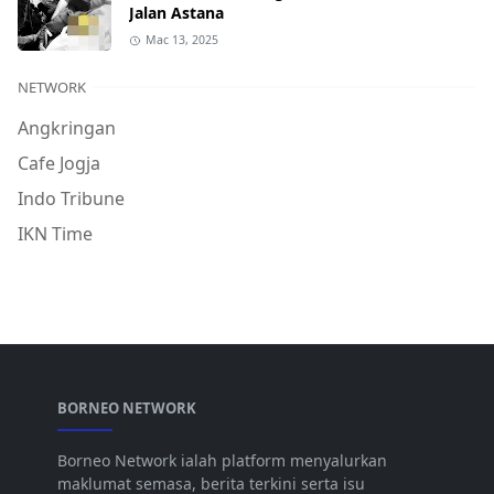
Jalan Astana
Mac 13, 2025
NETWORK
Angkringan
Cafe Jogja
Indo Tribune
IKN Time
BORNEO NETWORK
Borneo Network ialah platform menyalurkan
maklumat semasa, berita terkini serta isu