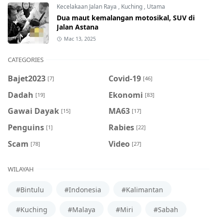
Kecelakaan Jalan Raya
,
Kuching
,
Utama
Dua maut kemalangan motosikal, SUV di
Jalan Astana
Mac 13, 2025
CATEGORIES
Bajet2023
Covid-19
[7]
[46]
Dadah
Ekonomi
[19]
[83]
Gawai Dayak
MA63
[15]
[17]
Penguins
Rabies
[1]
[22]
Scam
Video
[78]
[27]
WILAYAH
#Bintulu
#Indonesia
#Kalimantan
#Kuching
#Malaya
#Miri
#Sabah