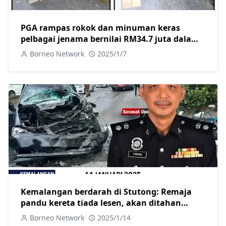
PGA rampas rokok dan minuman keras
pelbagai jenama bernilai RM34.7 juta dalam
dua serbuan berasingan di Kuching
Borneo Network
2025/1/7
Kemalangan berdarah di Stutong: Remaja
pandu kereta tiada lesen, akan ditahan
selepas dirawat
Borneo Network
2025/1/14