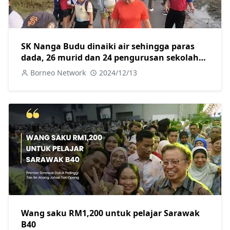
SK Nanga Budu dinaiki air sehingga paras
dada, 26 murid dan 24 pengurusan sekolah
berpindah ke kawasan selamat
Borneo Network
2024/12/13
Wang saku RM1,200 untuk pelajar Sarawak
B40