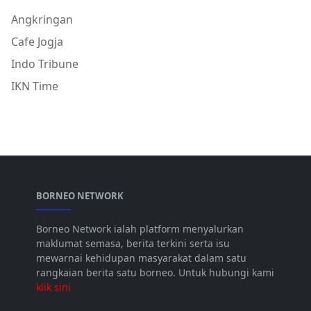
Angkringan
Cafe Jogja
Indo Tribune
IKN Time
BORNEO NETWORK
Borneo Network ialah platform menyalurkan
maklumat semasa, berita terkini serta isu
mewarnai kehidupan masyarakat dalam satu
rangkaian berita satu borneo. Untuk hubungi kami
klik sini