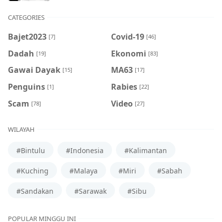
CATEGORIES
Bajet2023
Covid-19
[7]
[46]
Dadah
Ekonomi
[19]
[83]
Gawai Dayak
MA63
[15]
[17]
Penguins
Rabies
[1]
[22]
Scam
Video
[78]
[27]
WILAYAH
#Bintulu
#Indonesia
#Kalimantan
#Kuching
#Malaya
#Miri
#Sabah
#Sandakan
#Sarawak
#Sibu
POPULAR MINGGU INI