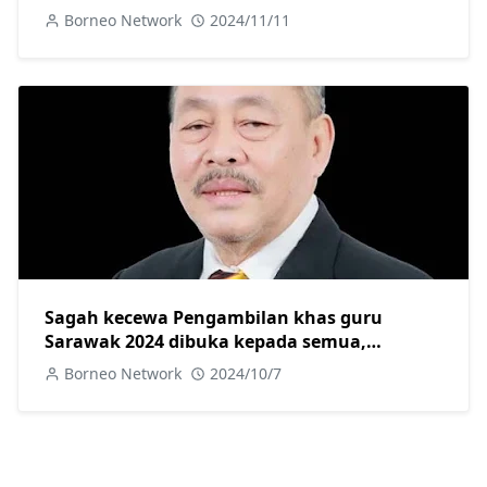
Borneo Network
2024/11/11
Sagah kecewa Pengambilan khas guru
Sarawak 2024 dibuka kepada semua,
sepatutnya untuk anak Sarawak saja
Borneo Network
2024/10/7