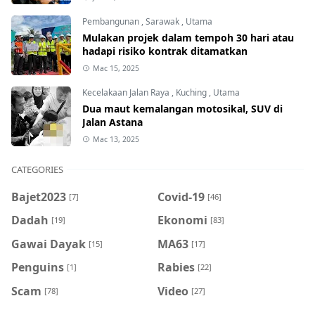
Pembangunan
,
Sarawak
,
Utama
Mulakan projek dalam tempoh 30 hari atau
hadapi risiko kontrak ditamatkan
Mac 15, 2025
Kecelakaan Jalan Raya
,
Kuching
,
Utama
Dua maut kemalangan motosikal, SUV di
Jalan Astana
Mac 13, 2025
CATEGORIES
Bajet2023
Covid-19
[7]
[46]
Dadah
Ekonomi
[19]
[83]
Gawai Dayak
MA63
[15]
[17]
Penguins
Rabies
[1]
[22]
Scam
Video
[78]
[27]