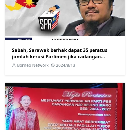
Sabah, Sarawak berhak dapat 35 peratus
jumlah kerusi Parlimen jika cadangan
persempadanan kerusi diluluskan
Borneo Network
2024/8/13