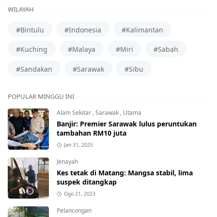
WILAYAH
#Bintulu
#Indonesia
#Kalimantan
#Kuching
#Malaya
#Miri
#Sabah
#Sandakan
#Sarawak
#Sibu
POPULAR MINGGU INI
Alam Sekitar
,
Sarawak
,
Utama
Banjir: Premier Sarawak lulus peruntukan
tambahan RM10 juta
Jan 31, 2025
Jenayah
Kes tetak di Matang: Mangsa stabil, lima
suspek ditangkap
Ogo 21, 2023
Pelancongan