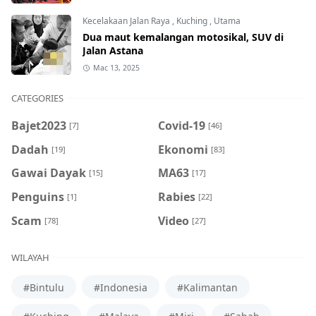
Kecelakaan Jalan Raya
,
Kuching
,
Utama
Dua maut kemalangan motosikal, SUV di
Jalan Astana
Mac 13, 2025
CATEGORIES
Bajet2023
Covid-19
[7]
[46]
Dadah
Ekonomi
[19]
[83]
Gawai Dayak
MA63
[15]
[17]
Penguins
Rabies
[1]
[22]
Scam
Video
[78]
[27]
WILAYAH
#Bintulu
#Indonesia
#Kalimantan