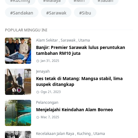
#Kuching
#Malaya
#Miri
#Sabah
#Sandakan
#Sarawak
#Sibu
POPULAR MINGGU INI
Alam Sekitar
,
Sarawak
,
Utama
Banjir: Premier Sarawak lulus peruntukan
tambahan RM10 juta
Jan 31, 2025
Jenayah
Kes tetak di Matang: Mangsa stabil, lima
suspek ditangkap
Ogo 21, 2023
Pelancongan
Menjelajahi Keindahan Alam Borneo
Mac 7, 2025
Kecelakaan Jalan Raya
,
Kuching
,
Utama