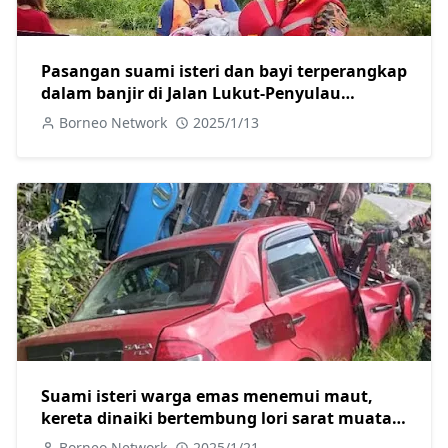
Pasangan suami isteri dan bayi terperangkap
dalam banjir di Jalan Lukut-Penyulau
diselamatkan.
Borneo Network
2025/1/13
Suami isteri warga emas menemui maut,
kereta dinaiki bertembung lori sarat muatan
batu di Jalan Trusan Lawas
Borneo Network
2025/1/21