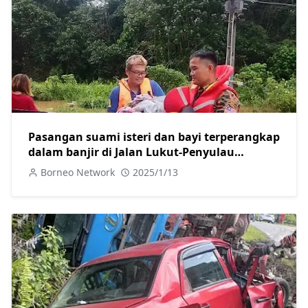
Pasangan suami isteri dan bayi terperangkap
dalam banjir di Jalan Lukut-Penyulau
diselamatkan.
Borneo Network
2025/1/13