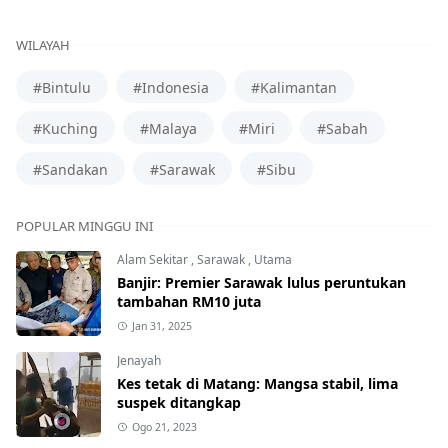
WILAYAH
#Bintulu
#Indonesia
#Kalimantan
#Kuching
#Malaya
#Miri
#Sabah
#Sandakan
#Sarawak
#Sibu
POPULAR MINGGU INI
Alam Sekitar
,
Sarawak
,
Utama
Banjir: Premier Sarawak lulus peruntukan
tambahan RM10 juta
Jan 31, 2025
Jenayah
Kes tetak di Matang: Mangsa stabil, lima
suspek ditangkap
Ogo 21, 2023