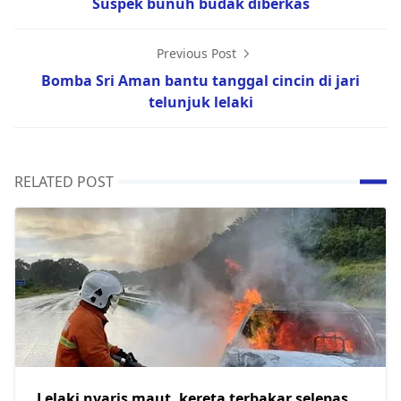
Suspek bunuh budak diberkas
Previous Post
Bomba Sri Aman bantu tanggal cincin di jari
telunjuk lelaki
RELATED POST
Lelaki nyaris maut, kereta terbakar selepas