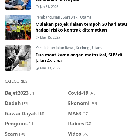
Jan 31, 2025
Pembangunan
,
Sarawak
,
Utama
Mulakan projek dalam tempoh 30 hari atau
hadapi risiko kontrak ditamatkan
Mac 15, 2025
Kecelakaan Jalan Raya
,
Kuching
,
Utama
Dua maut kemalangan motosikal, SUV di
Jalan Astana
Mac 13, 2025
CATEGORIES
Bajet2023
Covid-19
[7]
[46]
Dadah
Ekonomi
[19]
[83]
Gawai Dayak
MA63
[15]
[17]
Penguins
Rabies
[1]
[22]
Scam
Video
[78]
[27]