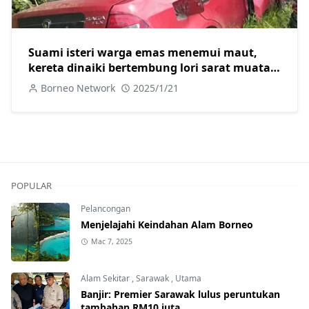
Suami isteri warga emas menemui maut,
kereta dinaiki bertembung lori sarat muatan
batu di Jalan Trusan Lawas
Borneo Network
2025/1/21
POPULAR
Pelancongan
Menjelajahi Keindahan Alam Borneo
Mac 7, 2025
Alam Sekitar
,
Sarawak
,
Utama
Banjir: Premier Sarawak lulus peruntukan
tambahan RM10 juta