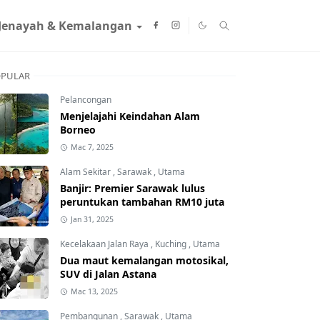
Jenayah & Kemalangan
PULAR
Pelancongan
Menjelajahi Keindahan Alam
Borneo
Mac 7, 2025
Alam Sekitar
,
Sarawak
,
Utama
Banjir: Premier Sarawak lulus
peruntukan tambahan RM10 juta
Jan 31, 2025
Kecelakaan Jalan Raya
,
Kuching
,
Utama
Dua maut kemalangan motosikal,
SUV di Jalan Astana
Mac 13, 2025
Pembangunan
,
Sarawak
,
Utama