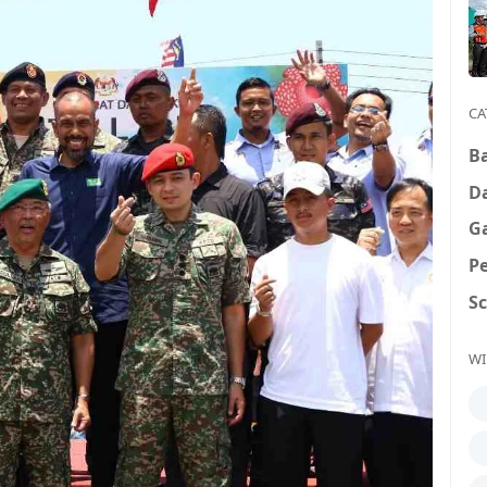
CA
B
D
G
P
S
WI