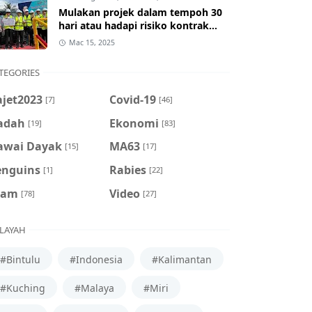
Mulakan projek dalam tempoh 30
hari atau hadapi risiko kontrak
ditamatkan
Mac 15, 2025
TEGORIES
ajet2023
Covid-19
[7]
[46]
adah
Ekonomi
[19]
[83]
awai Dayak
MA63
[15]
[17]
enguins
Rabies
[1]
[22]
cam
Video
[78]
[27]
LAYAH
#Bintulu
#Indonesia
#Kalimantan
#Kuching
#Malaya
#Miri