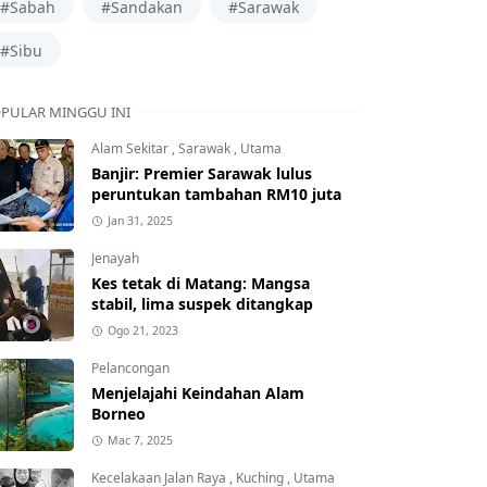
#Sabah
#Sandakan
#Sarawak
#Sibu
PULAR MINGGU INI
Alam Sekitar
,
Sarawak
,
Utama
Banjir: Premier Sarawak lulus
peruntukan tambahan RM10 juta
Jan 31, 2025
Jenayah
Kes tetak di Matang: Mangsa
stabil, lima suspek ditangkap
Ogo 21, 2023
Pelancongan
Menjelajahi Keindahan Alam
Borneo
Mac 7, 2025
Kecelakaan Jalan Raya
,
Kuching
,
Utama