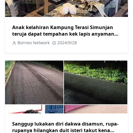
Anak kelahiran Kampung Terasi Simunjan
teruja dapat tempahan kek lapis anyaman
daripada Agong
Borneo Network
2024/9/28
Sanggup lukakan diri dakwa disamun, rupa-
rupanya hilangkan duit isteri takut kena