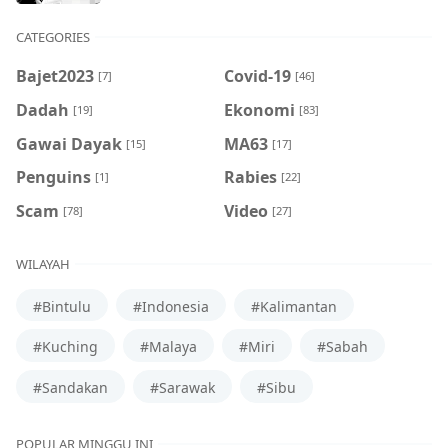
CATEGORIES
Bajet2023
Covid-19
[7]
[46]
Dadah
Ekonomi
[19]
[83]
Gawai Dayak
MA63
[15]
[17]
Penguins
Rabies
[1]
[22]
Scam
Video
[78]
[27]
WILAYAH
#Bintulu
#Indonesia
#Kalimantan
#Kuching
#Malaya
#Miri
#Sabah
#Sandakan
#Sarawak
#Sibu
POPULAR MINGGU INI