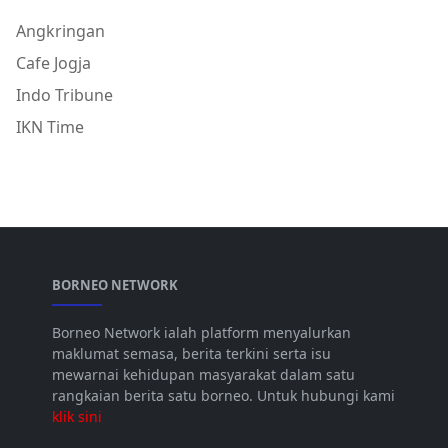
Angkringan
Cafe Jogja
Indo Tribune
IKN Time
BORNEO NETWORK
Borneo Network ialah platform menyalurkan
maklumat semasa, berita terkini serta isu
mewarnai kehidupan masyarakat dalam satu
rangkaian berita satu borneo. Untuk hubungi kami
klik sini