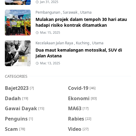
Jan 31, 2025
Pembangunan
,
Sarawak
,
Utama
Mulakan projek dalam tempoh 30 hari atau
hadapi risiko kontrak ditamatkan
Mac 15, 2025
Kecelakaan Jalan Raya
,
Kuching
,
Utama
Dua maut kemalangan motosikal, SUV di
Jalan Astana
Mac 13, 2025
CATEGORIES
Bajet2023
Covid-19
[7]
[46]
Dadah
Ekonomi
[19]
[83]
Gawai Dayak
MA63
[15]
[17]
Penguins
Rabies
[1]
[22]
Scam
Video
[78]
[27]