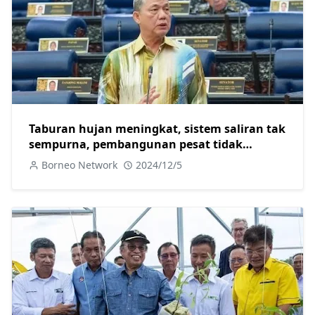
Taburan hujan meningkat, sistem saliran tak
sempurna, pembangunan pesat tidak
terkawal punca banjir-Fadillah
Borneo Network
2024/12/5