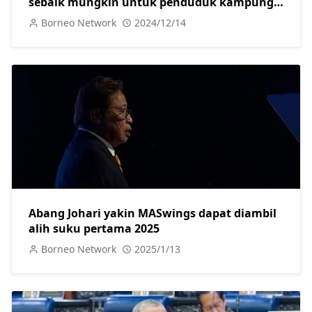
sebaik mungkin untuk penduduk kampung-
Fadillah
Borneo Network
2024/12/14
Abang Johari yakin MASwings dapat diambil
alih suku pertama 2025
Borneo Network
2025/1/13