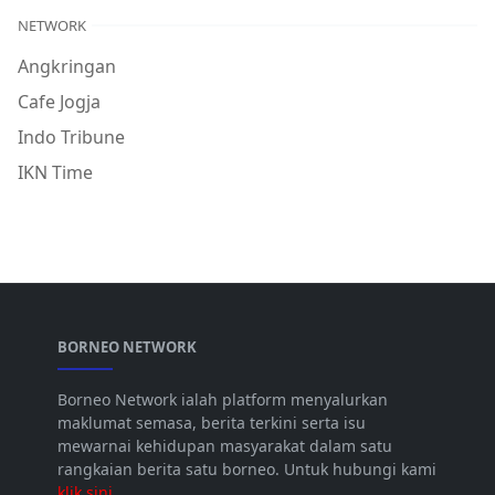
NETWORK
Angkringan
Cafe Jogja
Indo Tribune
IKN Time
BORNEO NETWORK
Borneo Network ialah platform menyalurkan
maklumat semasa, berita terkini serta isu
mewarnai kehidupan masyarakat dalam satu
rangkaian berita satu borneo. Untuk hubungi kami
klik sini