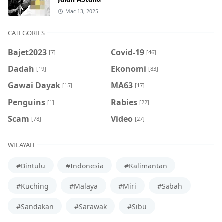
Mac 13, 2025
CATEGORIES
Bajet2023
Covid-19
[7]
[46]
Dadah
Ekonomi
[19]
[83]
Gawai Dayak
MA63
[15]
[17]
Penguins
Rabies
[1]
[22]
Scam
Video
[78]
[27]
WILAYAH
#Bintulu
#Indonesia
#Kalimantan
#Kuching
#Malaya
#Miri
#Sabah
#Sandakan
#Sarawak
#Sibu