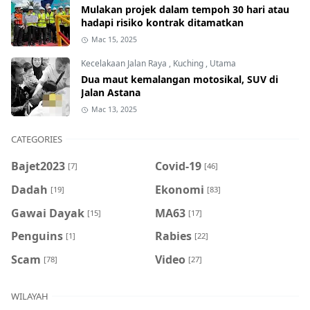
Mulakan projek dalam tempoh 30 hari atau
hadapi risiko kontrak ditamatkan
Mac 15, 2025
Kecelakaan Jalan Raya
,
Kuching
,
Utama
Dua maut kemalangan motosikal, SUV di
Jalan Astana
Mac 13, 2025
CATEGORIES
Bajet2023
Covid-19
[7]
[46]
Dadah
Ekonomi
[19]
[83]
Gawai Dayak
MA63
[15]
[17]
Penguins
Rabies
[1]
[22]
Scam
Video
[78]
[27]
WILAYAH