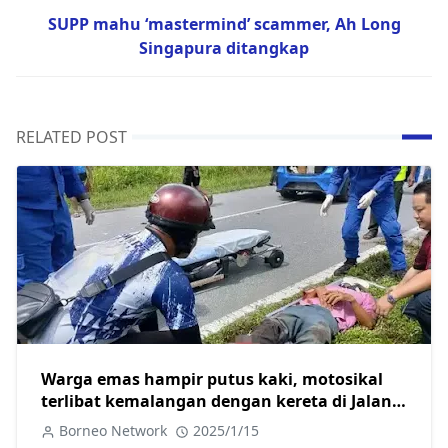
SUPP mahu ‘mastermind’ scammer, Ah Long
Singapura ditangkap
RELATED POST
Warga emas hampir putus kaki, motosikal
terlibat kemalangan dengan kereta di Jalan
Skim B Sarikei
Borneo Network
2025/1/15