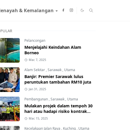
Jenayah & Kemalangan
PULAR
Pelancongan
Menjelajahi Keindahan Alam
Borneo
Mac 7, 2025
Alam Sekitar
,
Sarawak
,
Utama
Banjir: Premier Sarawak lulus
peruntukan tambahan RM10 juta
Jan 31, 2025
Pembangunan
,
Sarawak
,
Utama
Mulakan projek dalam tempoh 30
hari atau hadapi risiko kontrak
ditamatkan
Mac 15, 2025
Kecelakaan Jalan Raya
,
Kuching
,
Utama