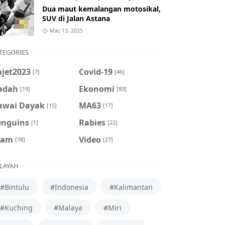
Dua maut kemalangan motosikal,
SUV di Jalan Astana
Mac 13, 2025
TEGORIES
ajet2023
Covid-19
[7]
[46]
adah
Ekonomi
[19]
[83]
awai Dayak
MA63
[15]
[17]
enguins
Rabies
[1]
[22]
cam
Video
[78]
[27]
LAYAH
#Bintulu
#Indonesia
#Kalimantan
#Kuching
#Malaya
#Miri