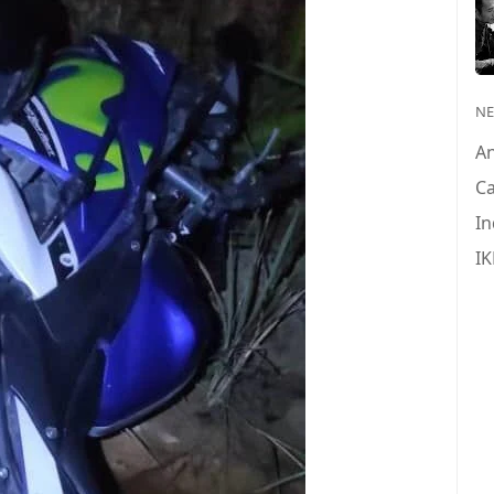
N
A
Ca
In
IK