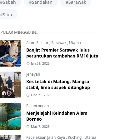
#Sabah
#Sandakan
#Sarawak
#Sibu
PULAR MINGGU INI
Alam Sekitar
,
Sarawak
,
Utama
Banjir: Premier Sarawak lulus
peruntukan tambahan RM10 juta
Jan 31, 2025
Jenayah
Kes tetak di Matang: Mangsa
stabil, lima suspek ditangkap
Ogo 21, 2023
Pelancongan
Menjelajahi Keindahan Alam
Borneo
Mac 7, 2025
Kecelakaan Jalan Raya
,
Kuching
,
Utama