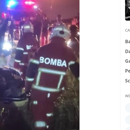
CA
B
D
G
P
S
WI