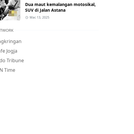
Dua maut kemalangan motosikal,
SUV di Jalan Astana
Mac 13, 2025
ETWORK
ngkringan
fe Jogja
do Tribune
N Time