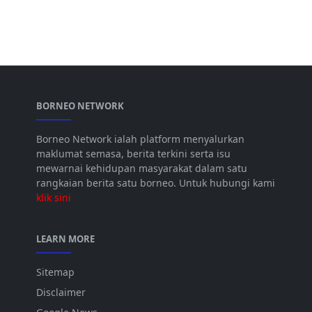
BORNEO NETWORK
Borneo Network ialah platform menyalurkan
maklumat semasa, berita terkini serta isu
mewarnai kehidupan masyarakat dalam satu
rangkaian berita satu borneo. Untuk hubungi kami
klik sini
LEARN MORE
Sitemap
Disclaimer