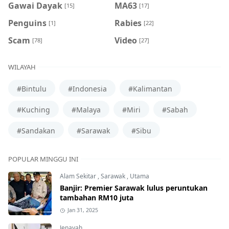
Gawai Dayak
MA63
[15]
[17]
Penguins
Rabies
[1]
[22]
Scam
Video
[78]
[27]
WILAYAH
#Bintulu
#Indonesia
#Kalimantan
#Kuching
#Malaya
#Miri
#Sabah
#Sandakan
#Sarawak
#Sibu
POPULAR MINGGU INI
Alam Sekitar
,
Sarawak
,
Utama
Banjir: Premier Sarawak lulus peruntukan
tambahan RM10 juta
Jan 31, 2025
Jenayah