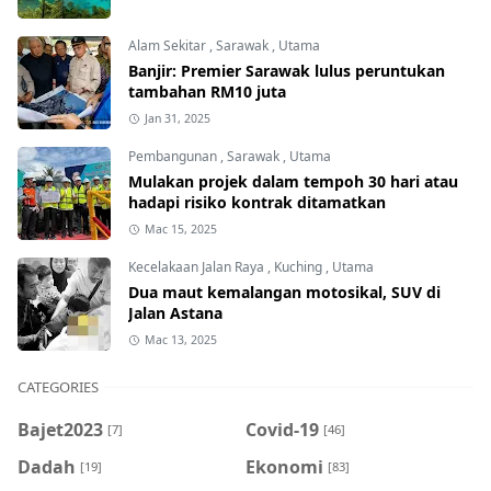
Alam Sekitar
,
Sarawak
,
Utama
Banjir: Premier Sarawak lulus peruntukan
tambahan RM10 juta
Jan 31, 2025
Pembangunan
,
Sarawak
,
Utama
Mulakan projek dalam tempoh 30 hari atau
hadapi risiko kontrak ditamatkan
Mac 15, 2025
Kecelakaan Jalan Raya
,
Kuching
,
Utama
Dua maut kemalangan motosikal, SUV di
Jalan Astana
Mac 13, 2025
CATEGORIES
Bajet2023
Covid-19
[7]
[46]
Dadah
Ekonomi
[19]
[83]