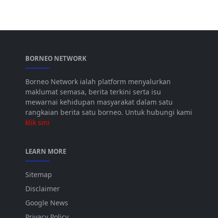
BORNEO NETWORK
Borneo Network ialah platform menyalurkan
maklumat semasa, berita terkini serta isu
mewarnai kehidupan masyarakat dalam satu
rangkaian berita satu borneo. Untuk hubungi kami
klik sini
LEARN MORE
Sitemap
Disclaimer
Google News
Privacy Policy