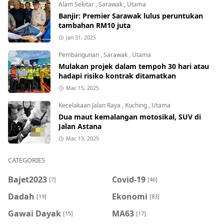
Alam Sekitar
,
Sarawak
,
Utama
Banjir: Premier Sarawak lulus peruntukan
tambahan RM10 juta
Jan 31, 2025
Pembangunan
,
Sarawak
,
Utama
Mulakan projek dalam tempoh 30 hari atau
hadapi risiko kontrak ditamatkan
Mac 15, 2025
Kecelakaan Jalan Raya
,
Kuching
,
Utama
Dua maut kemalangan motosikal, SUV di
Jalan Astana
Mac 13, 2025
CATEGORIES
Bajet2023
Covid-19
[7]
[46]
Dadah
Ekonomi
[19]
[83]
Gawai Dayak
MA63
[15]
[17]