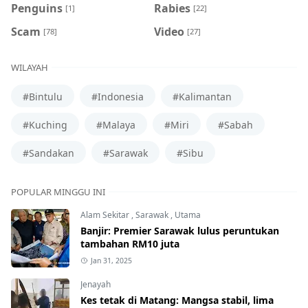
Penguins
Rabies
[1]
[22]
Scam
Video
[78]
[27]
WILAYAH
#Bintulu
#Indonesia
#Kalimantan
#Kuching
#Malaya
#Miri
#Sabah
#Sandakan
#Sarawak
#Sibu
POPULAR MINGGU INI
Alam Sekitar
,
Sarawak
,
Utama
Banjir: Premier Sarawak lulus peruntukan
tambahan RM10 juta
Jan 31, 2025
Jenayah
Kes tetak di Matang: Mangsa stabil, lima