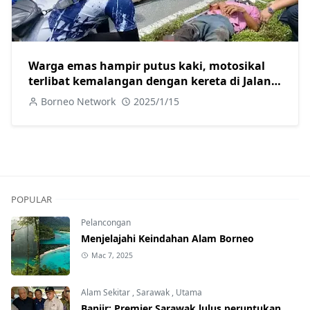
Warga emas hampir putus kaki, motosikal
terlibat kemalangan dengan kereta di Jalan
Skim B Sarikei
Borneo Network
2025/1/15
POPULAR
Pelancongan
Menjelajahi Keindahan Alam Borneo
Mac 7, 2025
Alam Sekitar
,
Sarawak
,
Utama
Banjir: Premier Sarawak lulus peruntukan