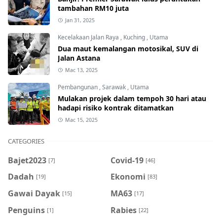
tambahan RM10 juta
Jan 31, 2025
Kecelakaan Jalan Raya
,
Kuching
,
Utama
Dua maut kemalangan motosikal, SUV di
Jalan Astana
Mac 13, 2025
Pembangunan
,
Sarawak
,
Utama
Mulakan projek dalam tempoh 30 hari atau
hadapi risiko kontrak ditamatkan
Mac 15, 2025
CATEGORIES
Bajet2023
Covid-19
[7]
[46]
Dadah
Ekonomi
[19]
[83]
Gawai Dayak
MA63
[15]
[17]
Penguins
Rabies
[1]
[22]