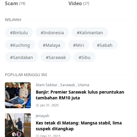
Scam
Video
[78]
[27]
WILAYAH
#Bintulu
#Indonesia
#Kalimantan
#Kuching
#Malaya
#Miri
#Sabah
#Sandakan
#Sarawak
#Sibu
POPULAR MINGGU INI
Alam Sekitar
,
Sarawak
,
Utama
Banjir: Premier Sarawak lulus peruntukan
tambahan RM10 juta
Jan 31, 2025
Jenayah
Kes tetak di Matang: Mangsa stabil, lima
suspek ditangkap
Ogo 21, 2023