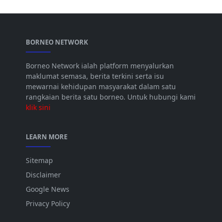
BORNEO NETWORK
Borneo Network ialah platform menyalurkan
maklumat semasa, berita terkini serta isu
mewarnai kehidupan masyarakat dalam satu
rangkaian berita satu borneo. Untuk hubungi kami
klik sini
LEARN MORE
Sitemap
Disclaimer
Google News
Privacy Policy