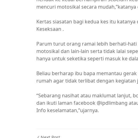
mencuri motosikal secara mudah,”katanya 
Kertas siasatan bagi kedua kes itu katany
Keseksaan .
Parum turut orang ramai lebih berhati-hat
motosikal dan lain-lain serta tidak lalai s
hanya untuk seketika seperti masuk ke da
Beliau berharap ibu bapa memantau gerak g
rumah agar tidak terlibat dengan kegiatan 
“Sebarang nasihat atau maklumat lanjut, bo
dan ikuti laman facebook @ipdlimbang ata
Info keselamatan,”ujarnya.
Next Post