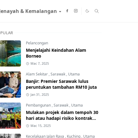
Jenayah & Kemalangan
PULAR
Pelancongan
Menjelajahi Keindahan Alam
Borneo
Mac 7, 2025
Alam Sekitar
,
Sarawak
,
Utama
Banjir: Premier Sarawak lulus
peruntukan tambahan RM10 juta
Jan 31, 2025
Pembangunan
,
Sarawak
,
Utama
Mulakan projek dalam tempoh 30
hari atau hadapi risiko kontrak
ditamatkan
Mac 15, 2025
Kecelakaan Jalan Raya
,
Kuching
,
Utama