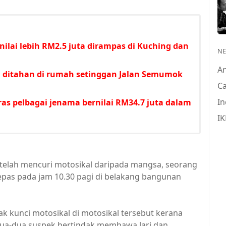
ilai lebih RM2.5 juta dirampas di Kuching dan
N
A
 ditahan di rumah setinggan Jalan Semumok
Ca
In
s pelbagai jenama bernilai RM34.7 juta dalam
IK
i telah mencuri motosikal daripada mangsa, seorang
 lepas pada jam 10.30 pagi di belakang bangunan
k kunci motosikal di motosikal tersebut kerana
ua-dua suspek bertindak membawa lari dan