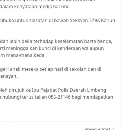
dalam kenyataan media hari ini.
a dibuka untuk siasatan di bawah Seksyen 379A Kanun
i dan lebih peka terhadap keselamatan harta benda,
eperti meninggalkan kunci di kenderaan walaupun
lam mana-mana kedai.
eri anak mereka setiap hari di sekolah dan di
jenayah.
leh dirujuk ke Ibu Pejabat Polis Daerah Limbang
u hubungi terus talian 085-21146 bagi mendapatkan
Previous Post