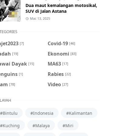
Dua maut kemalangan motosikal,
SUV di Jalan Astana
Mac 13, 2025
TEGORIES
ajet2023
Covid-19
[7]
[46]
adah
Ekonomi
[19]
[83]
awai Dayak
MA63
[15]
[17]
enguins
Rabies
[1]
[22]
cam
Video
[78]
[27]
LAYAH
#Bintulu
#Indonesia
#Kalimantan
#Kuching
#Malaya
#Miri