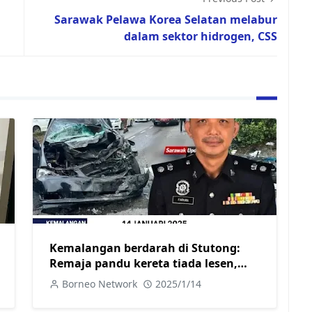
Sarawak Pelawa Korea Selatan melabur
dalam sektor hidrogen, CSS
Kemalangan berdarah di Stutong:
Remaja pandu kereta tiada lesen,
akan ditahan selepas dirawat
Borneo Network
2025/1/14