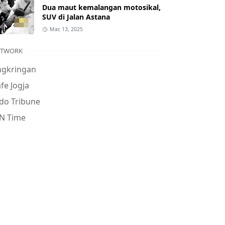
Dua maut kemalangan motosikal,
SUV di Jalan Astana
Mac 13, 2025
ETWORK
ngkringan
fe Jogja
do Tribune
N Time