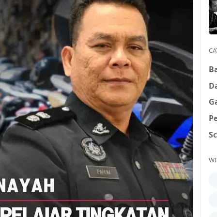
CA
B
D
G
P
S
WI