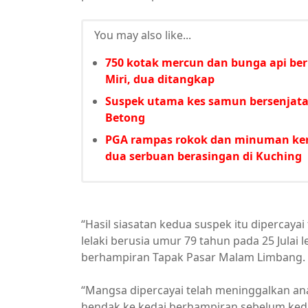
You may also like...
750 kotak mercun dan bunga api bern
Miri, dua ditangkap
Suspek utama kes samun bersenjata
Betong
PGA rampas rokok dan minuman kera
dua serbuan berasingan di Kuching
“Hasil siasatan kedua suspek itu dipercaya
lelaki berusia umur 79 tahun pada 25 Julai
berhampiran Tapak Pasar Malam Limbang.
“Mangsa dipercayai telah meninggalkan ana
hendak ke kedai berhampiran sebelum ked