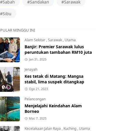
#Sabah
#Sandakan
#Sarawak
#Sibu
PULAR MINGGU INI
Alam Sekitar
,
Sarawak
,
Utama
Banjir: Premier Sarawak lulus
peruntukan tambahan RM10 juta
Jan 31, 2025
Jenayah
Kes tetak di Matang: Mangsa
stabil, lima suspek ditangkap
Ogo 21, 2023
Pelancongan
Menjelajahi Keindahan Alam
Borneo
Mac 7, 2025
Kecelakaan Jalan Raya
,
Kuching
,
Utama