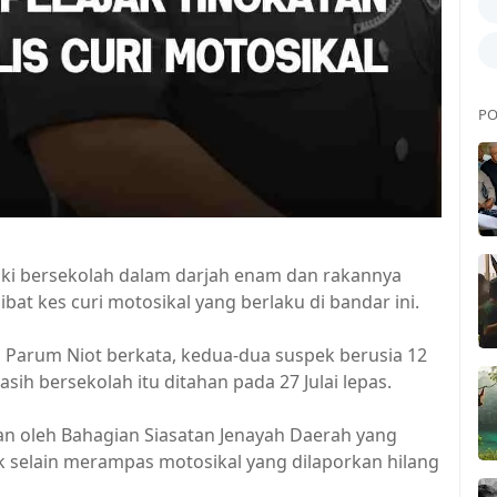
PO
ki bersekolah dalam darjah enam dan rakannya
ibat kes curi motosikal yang berlaku di bandar ini.
 Parum Niot berkata, kedua-dua suspek berusia 12
h bersekolah itu ditahan pada 27 Julai lepas.
kan oleh Bahagian Siasatan Jenayah Daerah yang
elain merampas motosikal yang dilaporkan hilang