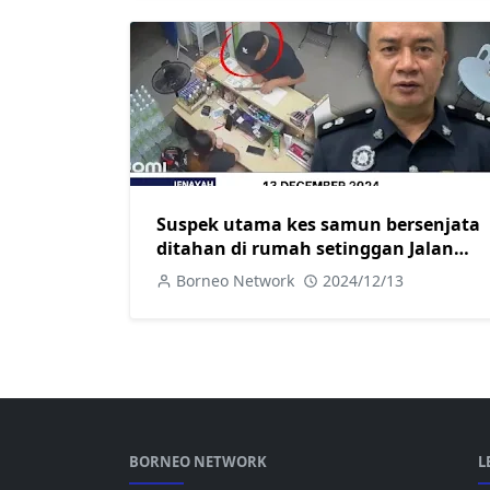
Suspek utama kes samun bersenjata
ditahan di rumah setinggan Jalan
Semumok Betong
Borneo Network
2024/12/13
BORNEO NETWORK
L