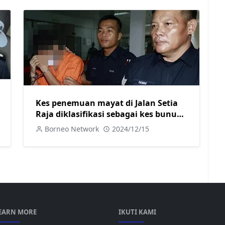
Kes penemuan mayat di Jalan Setia
Raja diklasifikasi sebagai kes bunuh:
KPD Kuching
Borneo Network
2024/12/15
EARN MORE
IKUTI KAMI