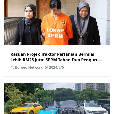
Rasuah Projek Traktor Pertanian Bernilai
Lebih RM25 Juta: SPRM Tahan Dua Pengurus
Besar dan Reman Seorang Pengarah Urusan
Borneo Network
2024/2/6