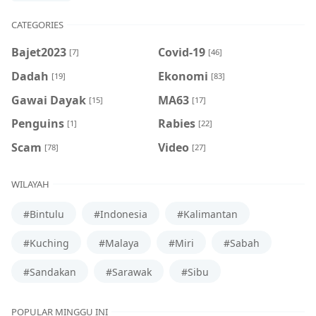
CATEGORIES
Bajet2023
Covid-19
[7]
[46]
Dadah
Ekonomi
[19]
[83]
Gawai Dayak
MA63
[15]
[17]
Penguins
Rabies
[1]
[22]
Scam
Video
[78]
[27]
WILAYAH
#Bintulu
#Indonesia
#Kalimantan
#Kuching
#Malaya
#Miri
#Sabah
#Sandakan
#Sarawak
#Sibu
POPULAR MINGGU INI