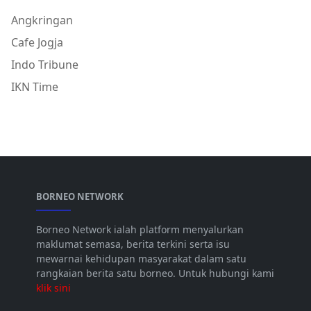
Angkringan
Cafe Jogja
Indo Tribune
IKN Time
BORNEO NETWORK
Borneo Network ialah platform menyalurkan
maklumat semasa, berita terkini serta isu
mewarnai kehidupan masyarakat dalam satu
rangkaian berita satu borneo. Untuk hubungi kami
klik sini