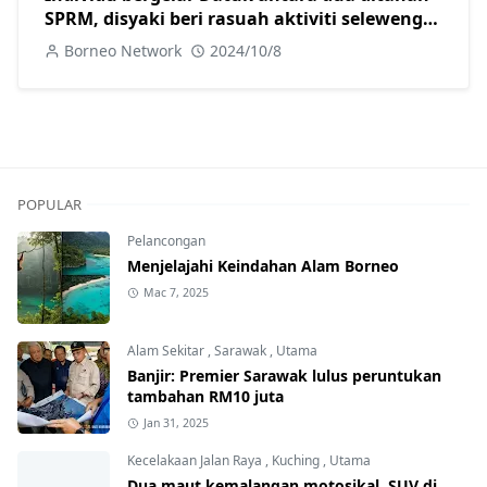
SPRM, disyaki beri rasuah aktiviti seleweng
diesel di Sibu
Borneo Network
2024/10/8
POPULAR
Pelancongan
Menjelajahi Keindahan Alam Borneo
Mac 7, 2025
Alam Sekitar
,
Sarawak
,
Utama
Banjir: Premier Sarawak lulus peruntukan
tambahan RM10 juta
Jan 31, 2025
Kecelakaan Jalan Raya
,
Kuching
,
Utama
Dua maut kemalangan motosikal, SUV di