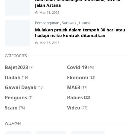
Jalan Astana
Mac 13, 2025
Pembangunan
,
Sarawak
,
Utama
Mulakan projek dalam tempoh 30 hari atau
hadapi risiko kontrak ditamatkan
Mac 15, 2025
CATEGORIES
Bajet2023
Covid-19
[7]
[46]
Dadah
Ekonomi
[19]
[83]
Gawai Dayak
MA63
[15]
[17]
Penguins
Rabies
[1]
[22]
Scam
Video
[78]
[27]
WILAYAH