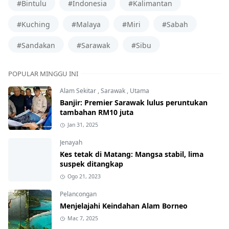
#Bintulu
#Indonesia
#Kalimantan
#Kuching
#Malaya
#Miri
#Sabah
#Sandakan
#Sarawak
#Sibu
POPULAR MINGGU INI
Alam Sekitar
,
Sarawak
,
Utama
Banjir: Premier Sarawak lulus peruntukan
tambahan RM10 juta
Jan 31, 2025
Jenayah
Kes tetak di Matang: Mangsa stabil, lima
suspek ditangkap
Ogo 21, 2023
Pelancongan
Menjelajahi Keindahan Alam Borneo
Mac 7, 2025