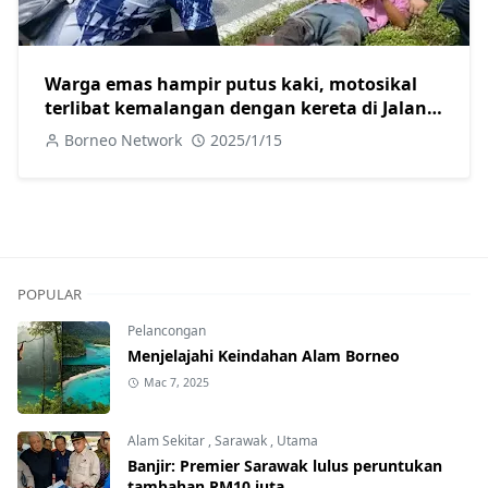
Warga emas hampir putus kaki, motosikal
terlibat kemalangan dengan kereta di Jalan
Skim B Sarikei
Borneo Network
2025/1/15
POPULAR
Pelancongan
Menjelajahi Keindahan Alam Borneo
Mac 7, 2025
Alam Sekitar
,
Sarawak
,
Utama
Banjir: Premier Sarawak lulus peruntukan
tambahan RM10 juta