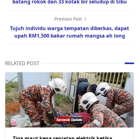
batang rokok dan 33 kotak bir seludup di Sibu
Previous Post
Tujuh individu warga tempatan diberkas, dapat
upah RM1,500 bakar rumah mangsa ah long
RELATED POST
Tiga maut kena renjatan elektrik ketika