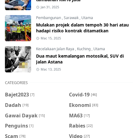
Jan 31, 2025
Pembangunan
,
Sarawak
,
Utama
Mulakan projek dalam tempoh 30 hari atau
hadapi risiko kontrak ditamatkan
Mac 15, 2025
Kecelakaan Jalan Raya
,
Kuching
,
Utama
Dua maut kemalangan motosikal, SUV di
Jalan Astana
Mac 13, 2025
CATEGORIES
Bajet2023
Covid-19
[7]
[46]
Dadah
Ekonomi
[19]
[83]
Gawai Dayak
MA63
[15]
[17]
Penguins
Rabies
[1]
[22]
Scam
Video
[78]
[27]