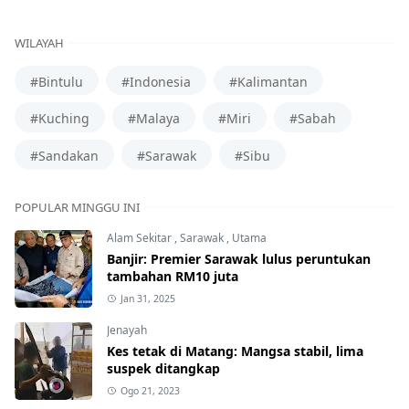
WILAYAH
#Bintulu
#Indonesia
#Kalimantan
#Kuching
#Malaya
#Miri
#Sabah
#Sandakan
#Sarawak
#Sibu
POPULAR MINGGU INI
Alam Sekitar
,
Sarawak
,
Utama
Banjir: Premier Sarawak lulus peruntukan
tambahan RM10 juta
Jan 31, 2025
Jenayah
Kes tetak di Matang: Mangsa stabil, lima
suspek ditangkap
Ogo 21, 2023