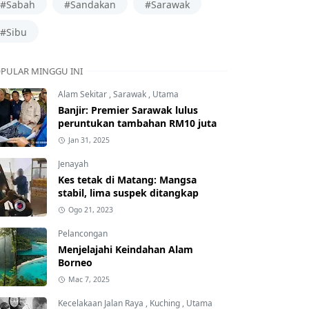
#Sabah
#Sandakan
#Sarawak
#Sibu
PULAR MINGGU INI
Alam Sekitar
,
Sarawak
,
Utama
Banjir: Premier Sarawak lulus
peruntukan tambahan RM10 juta
Jan 31, 2025
Jenayah
Kes tetak di Matang: Mangsa
stabil, lima suspek ditangkap
Ogo 21, 2023
Pelancongan
Menjelajahi Keindahan Alam
Borneo
Mac 7, 2025
Kecelakaan Jalan Raya
,
Kuching
,
Utama