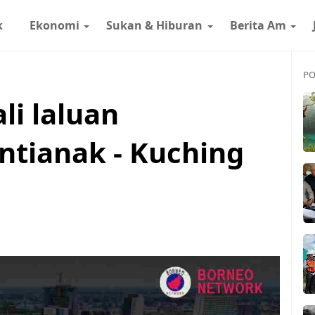
k
Ekonomi
Sukan & Hiburan
Berita Am
PO
i laluan
tianak - Kuching