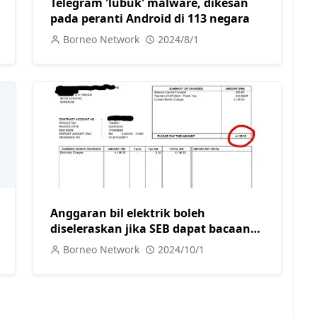
Telegram 'lubuk' malware, dikesan
pada peranti Android di 113 negara
Borneo Network
2024/8/1
Anggaran bil elektrik boleh
diseleraskan jika SEB dapat bacaan
sebenar meter
Borneo Network
2024/10/1