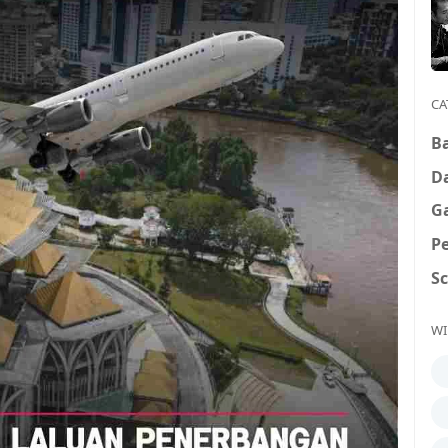
CA
B
D
G
P
S
WI