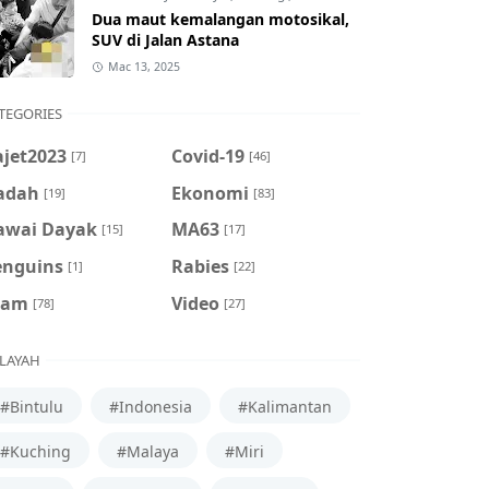
Dua maut kemalangan motosikal,
SUV di Jalan Astana
Mac 13, 2025
TEGORIES
ajet2023
Covid-19
[7]
[46]
adah
Ekonomi
[19]
[83]
awai Dayak
MA63
[15]
[17]
enguins
Rabies
[1]
[22]
cam
Video
[78]
[27]
LAYAH
#Bintulu
#Indonesia
#Kalimantan
#Kuching
#Malaya
#Miri