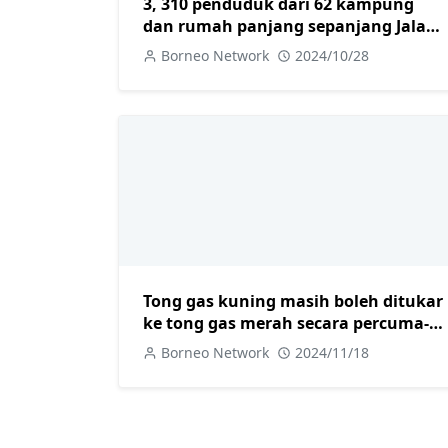
3, 310 penduduk dari 62 kampung
dan rumah panjang sepanjang Jalan
Labang-Tubau bakal menikmati
Borneo Network
2024/10/28
bekalan air bersih
Tong gas kuning masih boleh ditukar
ke tong gas merah secara percuma-
Julaihi
Borneo Network
2024/11/18