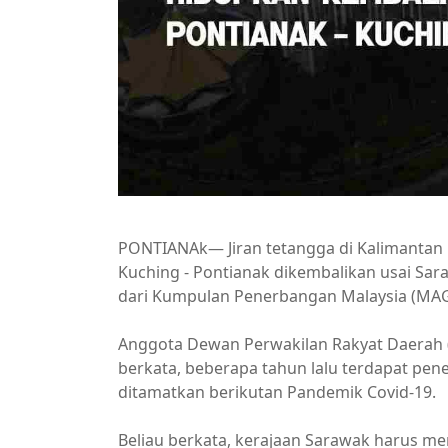
PONTIANAk— Jiran tetangga di Kalimantan 
Kuching - Pontianak dikembalikan usai S
dari Kumpulan Penerbangan Malaysia (MAG
Anggota Dewan Perwakilan Rakyat Daerah (
berkata, beberapa tahun lalu terdapat pen
ditamatkan berikutan Pandemik Covid-19.
Beliau berkata, kerajaan Sarawak harus 