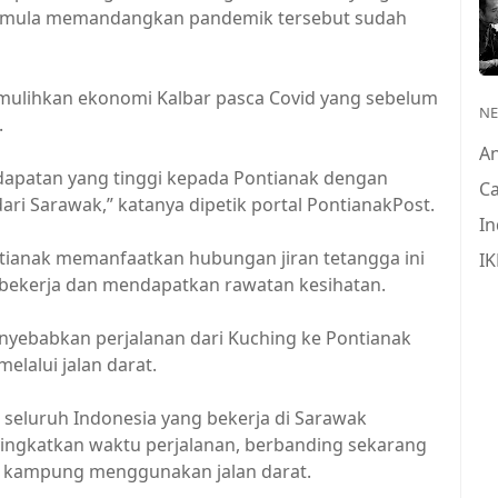
 semula memandangkan pandemik tersebut sudah
mulihkan ekonomi Kalbar pasca Covid yang sebelum
N
.
A
apatan yang tinggi kepada Pontianak dengan
Ca
i Sarawak,” katanya dipetik portal PontianakPost.
In
tianak memanfaatkan hubungan jiran tetangga ini
IK
h, bekerja dan mendapatkan rawatan kesihatan.
ebabkan perjalanan dari Kuching ke Pontianak
lalui jalan darat.
 seluruh Indonesia yang bekerja di Sarawak
ngkatkan waktu perjalanan, berbanding sekarang
g kampung menggunakan jalan darat.