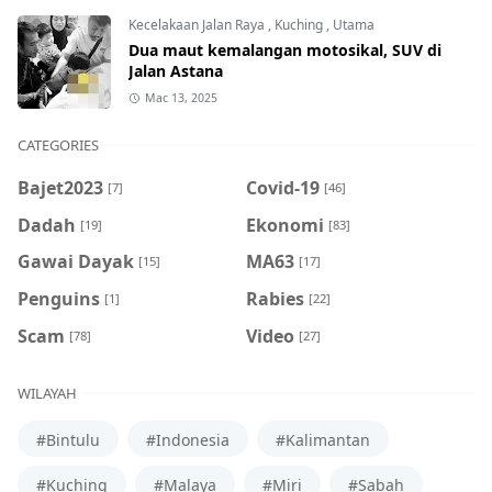
Kecelakaan Jalan Raya
,
Kuching
,
Utama
Dua maut kemalangan motosikal, SUV di
Jalan Astana
Mac 13, 2025
CATEGORIES
Bajet2023
Covid-19
[7]
[46]
Dadah
Ekonomi
[19]
[83]
Gawai Dayak
MA63
[15]
[17]
Penguins
Rabies
[1]
[22]
Scam
Video
[78]
[27]
WILAYAH
#Bintulu
#Indonesia
#Kalimantan
#Kuching
#Malaya
#Miri
#Sabah