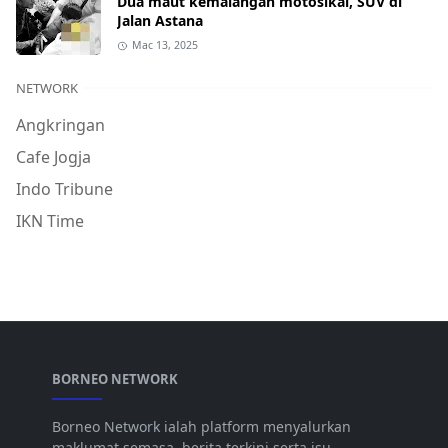
Dua maut kemalangan motosikal, SUV di
Jalan Astana
Mac 13, 2025
NETWORK
Angkringan
Cafe Jogja
Indo Tribune
IKN Time
BORNEO NETWORK
Borneo Network ialah platform menyalurkan
maklumat semasa, berita terkini serta isu