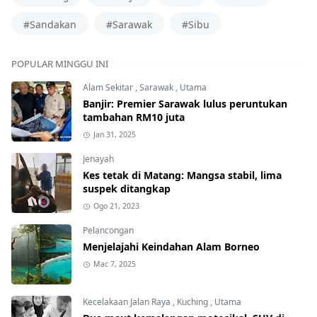
#Sandakan
#Sarawak
#Sibu
POPULAR MINGGU INI
Alam Sekitar
,
Sarawak
,
Utama
Banjir: Premier Sarawak lulus peruntukan
tambahan RM10 juta
Jan 31, 2025
Jenayah
Kes tetak di Matang: Mangsa stabil, lima
suspek ditangkap
Ogo 21, 2023
Pelancongan
Menjelajahi Keindahan Alam Borneo
Mac 7, 2025
Kecelakaan Jalan Raya
,
Kuching
,
Utama