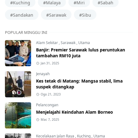
#Kuching
#Malaya
#Miri
#Sabah
#Sandakan
#Sarawak
#Sibu
POPULAR MINGGU INI
Alam Sekitar
,
Sarawak
,
Utama
Banjir: Premier Sarawak lulus peruntukan
tambahan RM10 juta
Jan 31, 2025
Jenayah
Kes tetak di Matang: Mangsa stabil, lima
suspek ditangkap
Ogo 21, 2023
Pelancongan
Menjelajahi Keindahan Alam Borneo
Mac 7, 2025
Kecelakaan Jalan Raya
,
Kuching
,
Utama