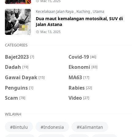
Mac 15, 2025
Kecelakaan Jalan Raya
,
Kuching
,
Utama
Dua maut kemalangan motosikal, SUV di
Jalan Astana
Mac 13, 2025
CATEGORIES
Bajet2023
Covid-19
[7]
[46]
Dadah
Ekonomi
[19]
[83]
Gawai Dayak
MA63
[15]
[17]
Penguins
Rabies
[1]
[22]
Scam
Video
[78]
[27]
WILAYAH
#Bintulu
#Indonesia
#Kalimantan