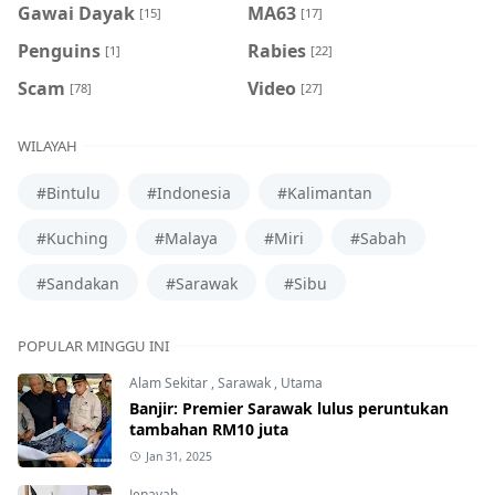
Gawai Dayak
MA63
[15]
[17]
Penguins
Rabies
[1]
[22]
Scam
Video
[78]
[27]
WILAYAH
#Bintulu
#Indonesia
#Kalimantan
#Kuching
#Malaya
#Miri
#Sabah
#Sandakan
#Sarawak
#Sibu
POPULAR MINGGU INI
Alam Sekitar
,
Sarawak
,
Utama
Banjir: Premier Sarawak lulus peruntukan
tambahan RM10 juta
Jan 31, 2025
Jenayah