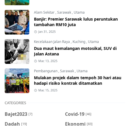
Alam Sekitar
,
Sarawak
,
Utama
Banjir: Premier Sarawak lulus peruntukan
tambahan RM10 juta
Jan 31, 2025
Kecelakaan Jalan Raya
,
Kuching
,
Utama
Dua maut kemalangan motosikal, SUV di
Jalan Astana
Mac 13, 2025
Pembangunan
,
Sarawak
,
Utama
Mulakan projek dalam tempoh 30 hari atau
hadapi risiko kontrak ditamatkan
Mac 15, 2025
CATEGORIES
Bajet2023
Covid-19
[7]
[46]
Dadah
Ekonomi
[19]
[83]