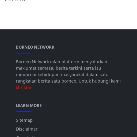
BORNEO NETWORK
Borneo Network ialah platform menyalurkan
maklumat semasa, berita terkini serta isu
mewarnai kehidupan masyarakat dalam satu
rangkaian berita satu borneo. Untuk hubungi kami
klik sini
LEARN MORE
Sitemap
Disclaimer