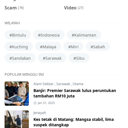
Scam
Video
[78]
[27]
WILAYAH
#Bintulu
#Indonesia
#Kalimantan
#Kuching
#Malaya
#Miri
#Sabah
#Sandakan
#Sarawak
#Sibu
POPULAR MINGGU INI
Alam Sekitar
,
Sarawak
,
Utama
Banjir: Premier Sarawak lulus peruntukan
tambahan RM10 juta
Jan 31, 2025
Jenayah
Kes tetak di Matang: Mangsa stabil, lima
suspek ditangkap