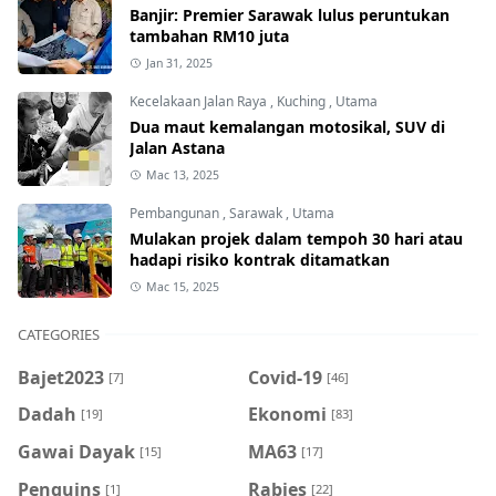
Banjir: Premier Sarawak lulus peruntukan
tambahan RM10 juta
Jan 31, 2025
Kecelakaan Jalan Raya
,
Kuching
,
Utama
Dua maut kemalangan motosikal, SUV di
Jalan Astana
Mac 13, 2025
Pembangunan
,
Sarawak
,
Utama
Mulakan projek dalam tempoh 30 hari atau
hadapi risiko kontrak ditamatkan
Mac 15, 2025
CATEGORIES
Bajet2023
Covid-19
[7]
[46]
Dadah
Ekonomi
[19]
[83]
Gawai Dayak
MA63
[15]
[17]
Penguins
Rabies
[1]
[22]