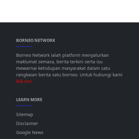
BORNEO NETWORK
Borneo Network ialah platform menyalurkan
maklumat semasa, berita terkini serta isu
mewarnai kehidupan masyarakat dalam satu
rangkaian berita satu borneo. Untuk hubungi kami
klik sini
LEARN MORE
Sitemap
Disclaimer
Google News