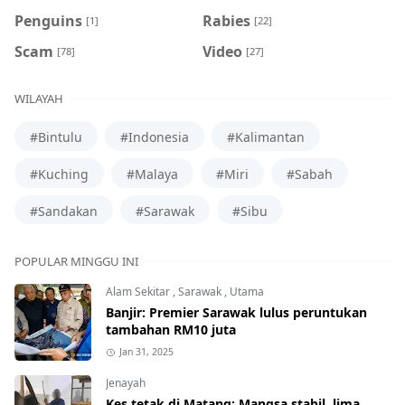
Penguins
Rabies
[1]
[22]
Scam
Video
[78]
[27]
WILAYAH
#Bintulu
#Indonesia
#Kalimantan
#Kuching
#Malaya
#Miri
#Sabah
#Sandakan
#Sarawak
#Sibu
POPULAR MINGGU INI
Alam Sekitar
,
Sarawak
,
Utama
Banjir: Premier Sarawak lulus peruntukan
tambahan RM10 juta
Jan 31, 2025
Jenayah
Kes tetak di Matang: Mangsa stabil, lima