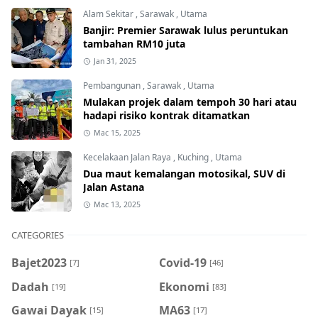
Alam Sekitar
,
Sarawak
,
Utama
Banjir: Premier Sarawak lulus peruntukan
tambahan RM10 juta
Jan 31, 2025
Pembangunan
,
Sarawak
,
Utama
Mulakan projek dalam tempoh 30 hari atau
hadapi risiko kontrak ditamatkan
Mac 15, 2025
Kecelakaan Jalan Raya
,
Kuching
,
Utama
Dua maut kemalangan motosikal, SUV di
Jalan Astana
Mac 13, 2025
CATEGORIES
Bajet2023
Covid-19
[7]
[46]
Dadah
Ekonomi
[19]
[83]
Gawai Dayak
MA63
[15]
[17]