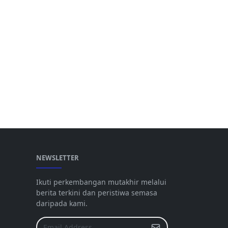
NEWSLETTER
Ikuti perkembangan mutakhir melalui
berita terkini dan peristiwa semasa
daripada kami.