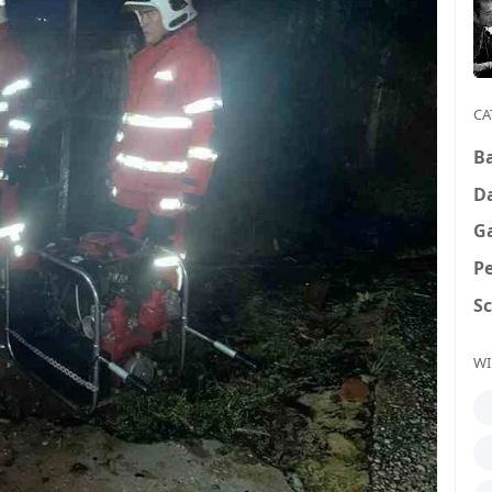
CA
B
D
G
P
S
WI