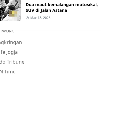
Dua maut kemalangan motosikal,
SUV di Jalan Astana
Mac 13, 2025
ETWORK
ngkringan
fe Jogja
do Tribune
N Time