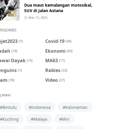
Dua maut kemalangan motosikal,
SUV di Jalan Astana
Mac 13, 2025
TEGORIES
ajet2023
Covid-19
[7]
[46]
adah
Ekonomi
[19]
[83]
awai Dayak
MA63
[15]
[17]
enguins
Rabies
[1]
[22]
cam
Video
[78]
[27]
LAYAH
#Bintulu
#Indonesia
#Kalimantan
#Kuching
#Malaya
#Miri