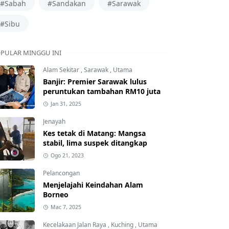
#Sabah
#Sandakan
#Sarawak
#Sibu
PULAR MINGGU INI
Alam Sekitar
,
Sarawak
,
Utama
Banjir: Premier Sarawak lulus
peruntukan tambahan RM10 juta
Jan 31, 2025
Jenayah
Kes tetak di Matang: Mangsa
stabil, lima suspek ditangkap
Ogo 21, 2023
Pelancongan
Menjelajahi Keindahan Alam
Borneo
Mac 7, 2025
Kecelakaan Jalan Raya
,
Kuching
,
Utama