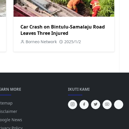
Car Crash on Bintulu-Samalaju Road
Leaves Three Injured
Borneo Network
2025/1/2
EARN MORE
IKUTI KAMI
itemap
isclaimer
oogle News
rivacy Policy