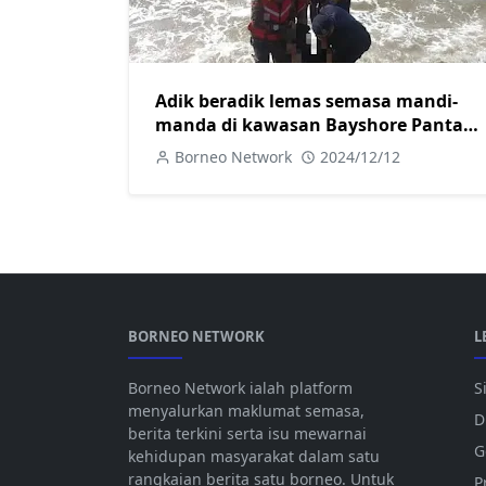
Adik beradik lemas semasa mandi-
manda di kawasan Bayshore Pantai
Lutong
Borneo Network
2024/12/12
BORNEO NETWORK
L
Borneo Network ialah platform
S
menyalurkan maklumat semasa,
D
berita terkini serta isu mewarnai
G
kehidupan masyarakat dalam satu
rangkaian berita satu borneo. Untuk
P