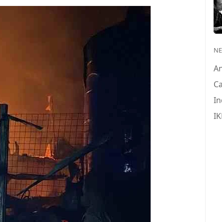
N
A
Ca
In
IK