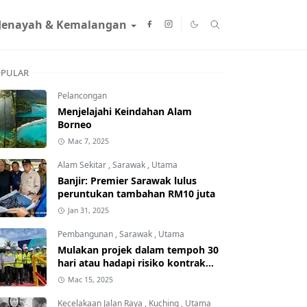
Jenayah & Kemalangan
PULAR
Pelancongan
Menjelajahi Keindahan Alam
Borneo
Mac 7, 2025
Alam Sekitar
,
Sarawak
,
Utama
Banjir: Premier Sarawak lulus
peruntukan tambahan RM10 juta
Jan 31, 2025
Pembangunan
,
Sarawak
,
Utama
Mulakan projek dalam tempoh 30
hari atau hadapi risiko kontrak
ditamatkan
Mac 15, 2025
Kecelakaan Jalan Raya
,
Kuching
,
Utama