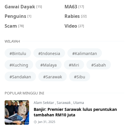
Gawai Dayak
MA63
[15]
[17]
Penguins
Rabies
[1]
[22]
Scam
Video
[78]
[27]
WILAYAH
#Bintulu
#Indonesia
#Kalimantan
#Kuching
#Malaya
#Miri
#Sabah
#Sandakan
#Sarawak
#Sibu
POPULAR MINGGU INI
Alam Sekitar
,
Sarawak
,
Utama
Banjir: Premier Sarawak lulus peruntukan
tambahan RM10 juta
Jan 31, 2025