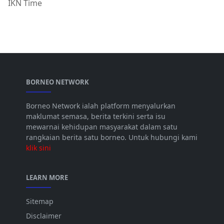
IKN Time
BORNEO NETWORK
Borneo Network ialah platform menyalurkan
maklumat semasa, berita terkini serta isu
mewarnai kehidupan masyarakat dalam satu
rangkaian berita satu borneo. Untuk hubungi kami
klik sini
LEARN MORE
Sitemap
Disclaimer