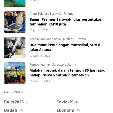
Alam Sekitar
,
Sarawak
,
Utama
Banjir: Premier Sarawak lulus peruntukan
tambahan RM10 juta
Jan 31, 2025
Kecelakaan Jalan Raya
,
Kuching
,
Utama
Dua maut kemalangan motosikal, SUV di
Jalan Astana
Mac 13, 2025
Pembangunan
,
Sarawak
,
Utama
Mulakan projek dalam tempoh 30 hari atau
hadapi risiko kontrak ditamatkan
Mac 15, 2025
CATEGORIES
Bajet2023
Covid-19
[7]
[46]
Dadah
Ekonomi
[19]
[83]