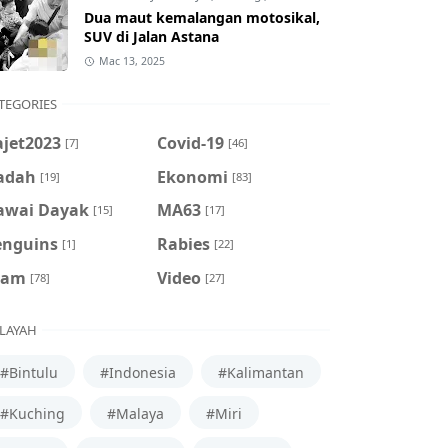
Dua maut kemalangan motosikal,
SUV di Jalan Astana
Mac 13, 2025
TEGORIES
ajet2023
Covid-19
[7]
[46]
adah
Ekonomi
[19]
[83]
awai Dayak
MA63
[15]
[17]
enguins
Rabies
[1]
[22]
cam
Video
[78]
[27]
LAYAH
#Bintulu
#Indonesia
#Kalimantan
#Kuching
#Malaya
#Miri