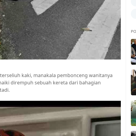
PO
n terseliuh kaki, manakala pembonceng wanitanya
naiki dirempuh sebuah kereta dari bahagian
tadi.