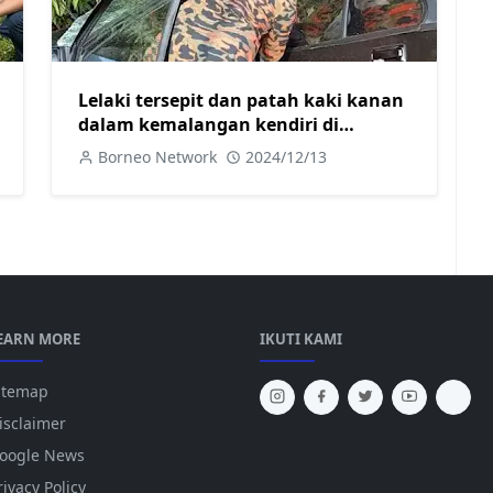
Lelaki tersepit dan patah kaki kanan
dalam kemalangan kendiri di
Simpang Bukit Saban
Borneo Network
2024/12/13
EARN MORE
IKUTI KAMI
itemap
isclaimer
oogle News
rivacy Policy