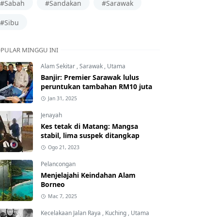
#Sabah
#Sandakan
#Sarawak
#Sibu
PULAR MINGGU INI
Alam Sekitar
,
Sarawak
,
Utama
Banjir: Premier Sarawak lulus
peruntukan tambahan RM10 juta
Jan 31, 2025
Jenayah
Kes tetak di Matang: Mangsa
stabil, lima suspek ditangkap
Ogo 21, 2023
Pelancongan
Menjelajahi Keindahan Alam
Borneo
Mac 7, 2025
Kecelakaan Jalan Raya
,
Kuching
,
Utama