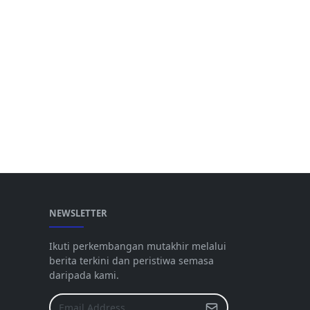
NEWSLETTER
Ikuti perkembangan mutakhir melalui
berita terkini dan peristiwa semasa
daripada kami.