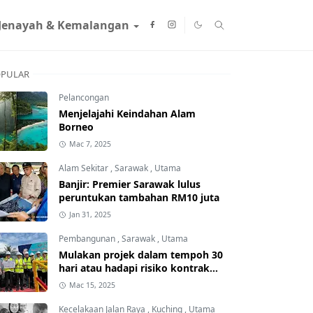
Jenayah & Kemalangan
PULAR
Pelancongan
Menjelajahi Keindahan Alam
Borneo
Mac 7, 2025
Alam Sekitar
,
Sarawak
,
Utama
Banjir: Premier Sarawak lulus
peruntukan tambahan RM10 juta
Jan 31, 2025
Pembangunan
,
Sarawak
,
Utama
Mulakan projek dalam tempoh 30
hari atau hadapi risiko kontrak
ditamatkan
Mac 15, 2025
Kecelakaan Jalan Raya
,
Kuching
,
Utama