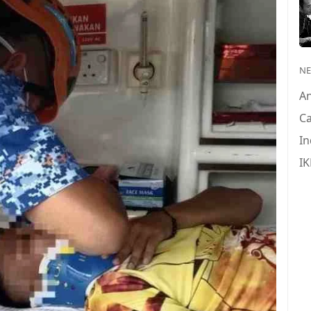
N
A
Ca
In
IK