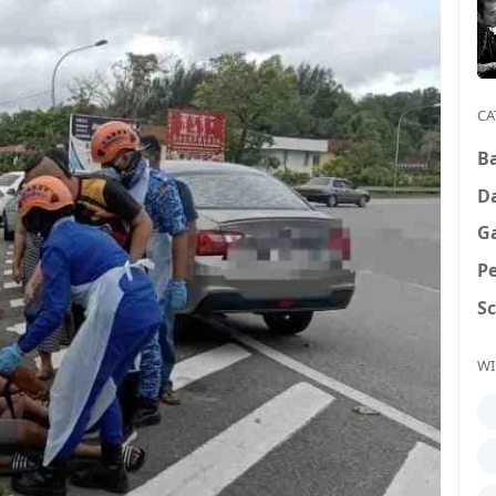
CA
B
D
G
P
S
WI