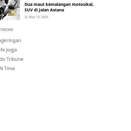
Dua maut kemalangan motosikal,
SUV di Jalan Astana
Mac 13, 2025
ETWORK
ngkringan
fe Jogja
do Tribune
N Time