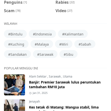
Penguins
Rabies
[1]
[22]
Scam
Video
[78]
[27]
WILAYAH
#Bintulu
#Indonesia
#Kalimantan
#Kuching
#Malaya
#Miri
#Sabah
#Sandakan
#Sarawak
#Sibu
POPULAR MINGGU INI
Alam Sekitar
,
Sarawak
,
Utama
Banjir: Premier Sarawak lulus peruntukan
tambahan RM10 juta
Jan 31, 2025
Jenayah
Kes tetak di Matang: Mangsa stabil, lima