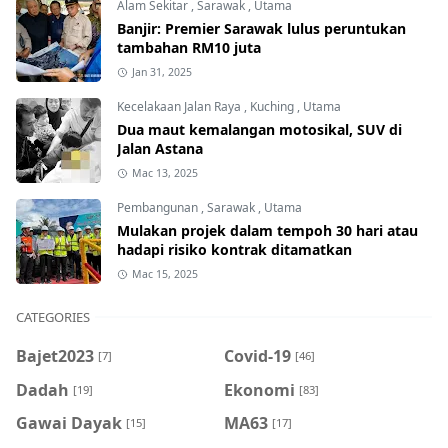
Alam Sekitar
,
Sarawak
,
Utama
Banjir: Premier Sarawak lulus peruntukan
tambahan RM10 juta
Jan 31, 2025
Kecelakaan Jalan Raya
,
Kuching
,
Utama
Dua maut kemalangan motosikal, SUV di
Jalan Astana
Mac 13, 2025
Pembangunan
,
Sarawak
,
Utama
Mulakan projek dalam tempoh 30 hari atau
hadapi risiko kontrak ditamatkan
Mac 15, 2025
CATEGORIES
Bajet2023
Covid-19
[7]
[46]
Dadah
Ekonomi
[19]
[83]
Gawai Dayak
MA63
[15]
[17]