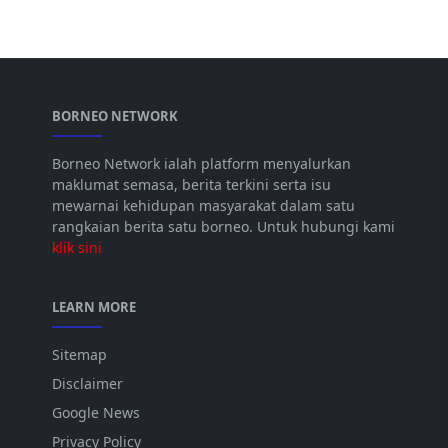
BORNEO NETWORK
Borneo Network ialah platform menyalurkan
maklumat semasa, berita terkini serta isu
mewarnai kehidupan masyarakat dalam satu
rangkaian berita satu borneo. Untuk hubungi kami
klik sini
LEARN MORE
Sitemap
Disclaimer
Google News
Privacy Policy