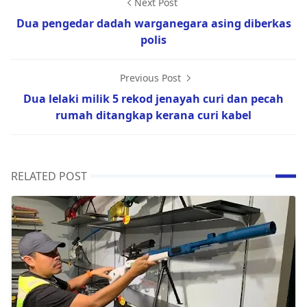
Next Post
Dua pengedar dadah warganegara asing diberkas
polis
Previous Post
Dua lelaki milik 5 rekod jenayah curi dan pecah
rumah ditangkap kerana curi kabel
RELATED POST