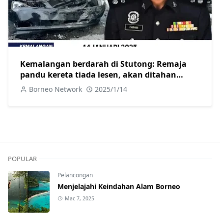
Kemalangan berdarah di Stutong: Remaja
pandu kereta tiada lesen, akan ditahan
selepas dirawat
Borneo Network
2025/1/14
POPULAR
Pelancongan
Menjelajahi Keindahan Alam Borneo
Mac 7, 2025