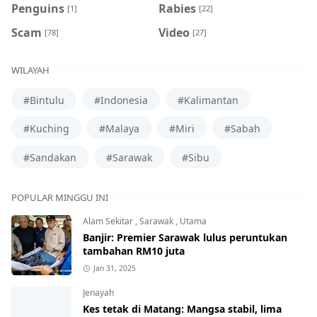
Penguins
Rabies
[1]
[22]
Scam
Video
[78]
[27]
WILAYAH
#Bintulu
#Indonesia
#Kalimantan
#Kuching
#Malaya
#Miri
#Sabah
#Sandakan
#Sarawak
#Sibu
POPULAR MINGGU INI
Alam Sekitar
,
Sarawak
,
Utama
Banjir: Premier Sarawak lulus peruntukan
tambahan RM10 juta
Jan 31, 2025
Jenayah
Kes tetak di Matang: Mangsa stabil, lima