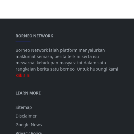
BORNEO NETWORK
Borneo Network ialah platform menyalurkan
maklumat semasa, berita terkini serta isu
mewarnai kehidupan masyarakat dalam satu
rangkaian berita satu borneo. Untuk hubungi kami
klik sini
LEARN MORE
Sitemap
Disclaimer
Google News
Privacy Policy