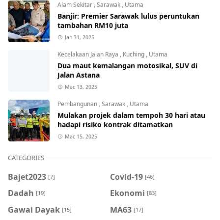
Alam Sekitar
,
Sarawak
,
Utama
Banjir: Premier Sarawak lulus peruntukan
tambahan RM10 juta
Jan 31, 2025
Kecelakaan Jalan Raya
,
Kuching
,
Utama
Dua maut kemalangan motosikal, SUV di
Jalan Astana
Mac 13, 2025
Pembangunan
,
Sarawak
,
Utama
Mulakan projek dalam tempoh 30 hari atau
hadapi risiko kontrak ditamatkan
Mac 15, 2025
CATEGORIES
Bajet2023
Covid-19
[7]
[46]
Dadah
Ekonomi
[19]
[83]
Gawai Dayak
MA63
[15]
[17]