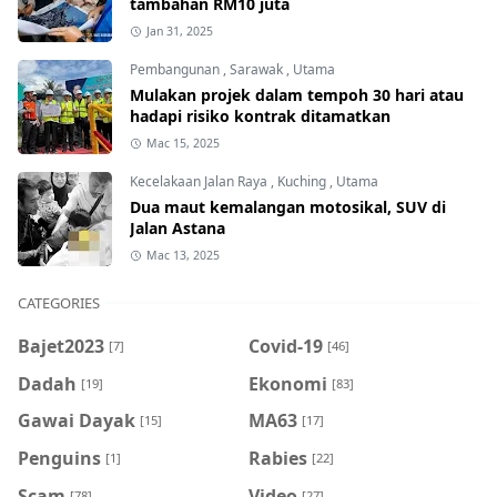
tambahan RM10 juta
Jan 31, 2025
Pembangunan
,
Sarawak
,
Utama
Mulakan projek dalam tempoh 30 hari atau
hadapi risiko kontrak ditamatkan
Mac 15, 2025
Kecelakaan Jalan Raya
,
Kuching
,
Utama
Dua maut kemalangan motosikal, SUV di
Jalan Astana
Mac 13, 2025
CATEGORIES
Bajet2023
Covid-19
[7]
[46]
Dadah
Ekonomi
[19]
[83]
Gawai Dayak
MA63
[15]
[17]
Penguins
Rabies
[1]
[22]
Scam
Video
[78]
[27]