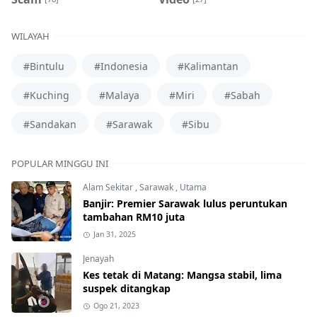
WILAYAH
#Bintulu
#Indonesia
#Kalimantan
#Kuching
#Malaya
#Miri
#Sabah
#Sandakan
#Sarawak
#Sibu
POPULAR MINGGU INI
Alam Sekitar
,
Sarawak
,
Utama
Banjir: Premier Sarawak lulus peruntukan
tambahan RM10 juta
Jan 31, 2025
Jenayah
Kes tetak di Matang: Mangsa stabil, lima
suspek ditangkap
Ogo 21, 2023