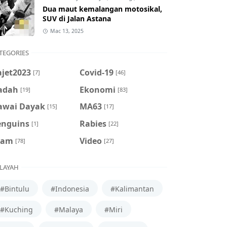
Dua maut kemalangan motosikal,
SUV di Jalan Astana
Mac 13, 2025
TEGORIES
ajet2023
Covid-19
[7]
[46]
adah
Ekonomi
[19]
[83]
awai Dayak
MA63
[15]
[17]
enguins
Rabies
[1]
[22]
cam
Video
[78]
[27]
LAYAH
#Bintulu
#Indonesia
#Kalimantan
#Kuching
#Malaya
#Miri