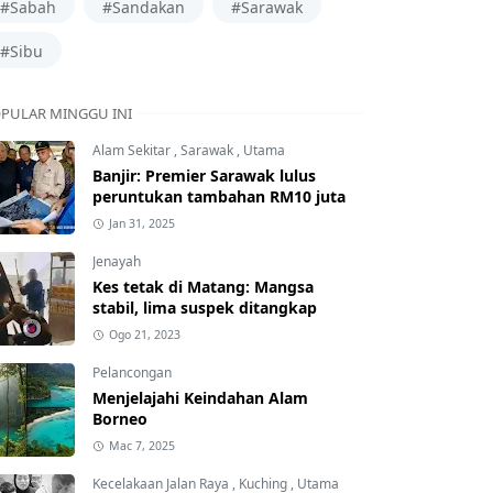
#Sabah
#Sandakan
#Sarawak
#Sibu
PULAR MINGGU INI
Alam Sekitar
,
Sarawak
,
Utama
Banjir: Premier Sarawak lulus
peruntukan tambahan RM10 juta
Jan 31, 2025
Jenayah
Kes tetak di Matang: Mangsa
stabil, lima suspek ditangkap
Ogo 21, 2023
Pelancongan
Menjelajahi Keindahan Alam
Borneo
Mac 7, 2025
Kecelakaan Jalan Raya
,
Kuching
,
Utama