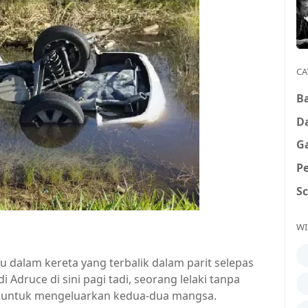
CA
B
D
G
P
S
WI
dalam kereta yang terbalik dalam parit selepas
 Adruce di sini pagi tadi, seorang lelaki tanpa
an untuk mengeluarkan kedua-dua mangsa.