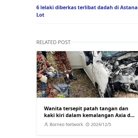
6 lelaki diberkas terlibat dadah di Astana
Lot
RELATED POST
Wanita tersepit patah tangan dan
kaki kiri dalam kemalangan Axia dan
Mitsubishi di Jalan Camar
Borneo Network
2024/12/5