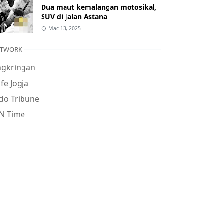
Dua maut kemalangan motosikal,
SUV di Jalan Astana
Mac 13, 2025
ETWORK
ngkringan
fe Jogja
do Tribune
N Time