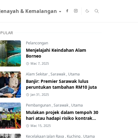
Jenayah & Kemalangan
PULAR
Pelancongan
Menjelajahi Keindahan Alam
Borneo
Mac 7, 2025
Alam Sekitar
,
Sarawak
,
Utama
Banjir: Premier Sarawak lulus
peruntukan tambahan RM10 juta
Jan 31, 2025
Pembangunan
,
Sarawak
,
Utama
Mulakan projek dalam tempoh 30
hari atau hadapi risiko kontrak
ditamatkan
Mac 15, 2025
Kecelakaan Jalan Raya
,
Kuching
,
Utama