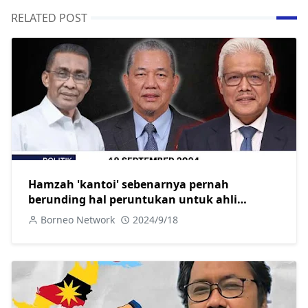
RELATED POST
Hamzah 'kantoi' sebenarnya pernah
berunding hal peruntukan untuk ahli
parlimen pembangkang
Borneo Network
2024/9/18