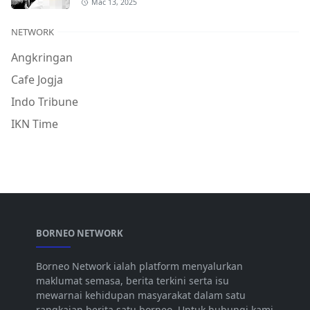
Mac 13, 2025
NETWORK
Angkringan
Cafe Jogja
Indo Tribune
IKN Time
BORNEO NETWORK
Borneo Network ialah platform menyalurkan
maklumat semasa, berita terkini serta isu
mewarnai kehidupan masyarakat dalam satu
rangkaian berita satu borneo. Untuk hubungi kami