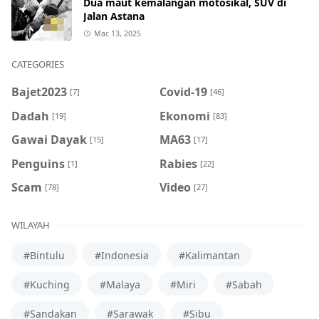
Dua maut kemalangan motosikal, SUV di
Jalan Astana
Mac 13, 2025
CATEGORIES
Bajet2023
Covid-19
[7]
[46]
Dadah
Ekonomi
[19]
[83]
Gawai Dayak
MA63
[15]
[17]
Penguins
Rabies
[1]
[22]
Scam
Video
[78]
[27]
WILAYAH
#Bintulu
#Indonesia
#Kalimantan
#Kuching
#Malaya
#Miri
#Sabah
#Sandakan
#Sarawak
#Sibu