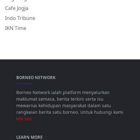
Cafe Jogja
Indo Tribune
IKN Time
BORNEO NETWORK
Borneo Network ialah platform menyalurkan
maklumat semasa, berita terkini serta isu
mewarnai kehidupan masyarakat dalam satu
rangkaian berita satu borneo. Untuk hubungi kami
klik sini
LEARN MORE