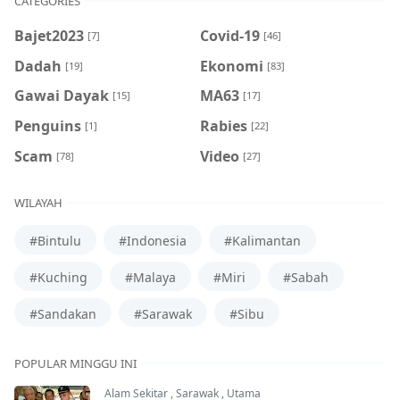
CATEGORIES
Bajet2023
Covid-19
[7]
[46]
Dadah
Ekonomi
[19]
[83]
Gawai Dayak
MA63
[15]
[17]
Penguins
Rabies
[1]
[22]
Scam
Video
[78]
[27]
WILAYAH
#Bintulu
#Indonesia
#Kalimantan
#Kuching
#Malaya
#Miri
#Sabah
#Sandakan
#Sarawak
#Sibu
POPULAR MINGGU INI
Alam Sekitar
,
Sarawak
,
Utama