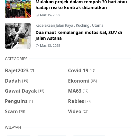
Mulakan projek dalam tempoh 30 hari atau
hadapi risiko kontrak ditamatkan
Mac 15, 2025
Kecelakaan Jalan Raya
,
Kuching
,
Utama
Dua maut kemalangan motosikal, SUV di
Jalan Astana
Mac 13, 2025
CATEGORIES
Bajet2023
Covid-19
[7]
[46]
Dadah
Ekonomi
[19]
[83]
Gawai Dayak
MA63
[15]
[17]
Penguins
Rabies
[1]
[22]
Scam
Video
[78]
[27]
WILAYAH