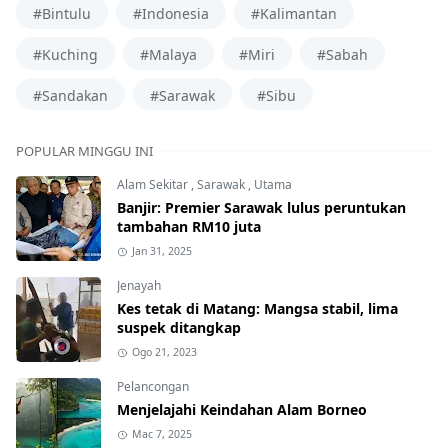
#Bintulu
#Indonesia
#Kalimantan
#Kuching
#Malaya
#Miri
#Sabah
#Sandakan
#Sarawak
#Sibu
POPULAR MINGGU INI
Alam Sekitar
,
Sarawak
,
Utama
Banjir: Premier Sarawak lulus peruntukan
tambahan RM10 juta
Jan 31, 2025
Jenayah
Kes tetak di Matang: Mangsa stabil, lima
suspek ditangkap
Ogo 21, 2023
Pelancongan
Menjelajahi Keindahan Alam Borneo
Mac 7, 2025