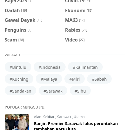
Bajet2023
Covid-19
[7]
[46]
Dadah
Ekonomi
[19]
[83]
Gawai Dayak
MA63
[15]
[17]
Penguins
Rabies
[1]
[22]
Scam
Video
[78]
[27]
WILAYAH
#Bintulu
#Indonesia
#Kalimantan
#Kuching
#Malaya
#Miri
#Sabah
#Sandakan
#Sarawak
#Sibu
POPULAR MINGGU INI
Alam Sekitar
,
Sarawak
,
Utama
Banjir: Premier Sarawak lulus peruntukan
tambahan RM10 juta