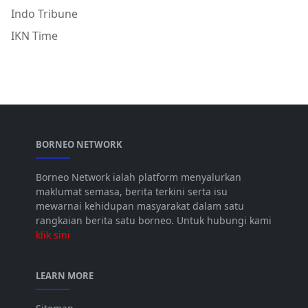
Indo Tribune
IKN Time
BORNEO NETWORK
Borneo Network ialah platform menyalurkan
maklumat semasa, berita terkini serta isu
mewarnai kehidupan masyarakat dalam satu
rangkaian berita satu borneo. Untuk hubungi kami
klik sini
LEARN MORE