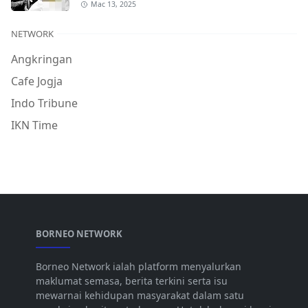
Mac 13, 2025
NETWORK
Angkringan
Cafe Jogja
Indo Tribune
IKN Time
BORNEO NETWORK
Borneo Network ialah platform menyalurkan
maklumat semasa, berita terkini serta isu
mewarnai kehidupan masyarakat dalam satu