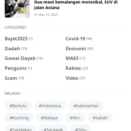
Dua maut kemalangan motosikal, SUV di
Jalan Astana
Mac 13, 2025
CATEGORIES
Bajet2023
Covid-19
[7]
[46]
Dadah
Ekonomi
[19]
[83]
Gawai Dayak
MA63
[15]
[17]
Penguins
Rabies
[1]
[22]
Scam
Video
[78]
[27]
WILAYAH
#Bintulu
#Indonesia
#Kalimantan
#Kuching
#Malaya
#Miri
#Sabah
#Sandakan
#Sarawak
#Sibu