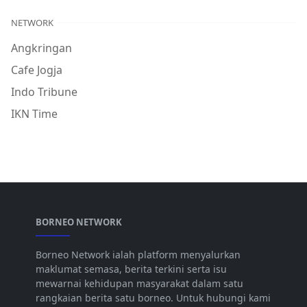
NETWORK
Angkringan
Cafe Jogja
Indo Tribune
IKN Time
BORNEO NETWORK
Borneo Network ialah platform menyalurkan
maklumat semasa, berita terkini serta isu
mewarnai kehidupan masyarakat dalam satu
rangkaian berita satu borneo. Untuk hubungi kami