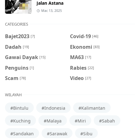
Jalan Astana
Mac 13, 2025
CATEGORIES
Bajet2023
Covid-19
[7]
[46]
Dadah
Ekonomi
[19]
[83]
Gawai Dayak
MA63
[15]
[17]
Penguins
Rabies
[1]
[22]
Scam
Video
[78]
[27]
WILAYAH
#Bintulu
#Indonesia
#Kalimantan
#Kuching
#Malaya
#Miri
#Sabah
#Sandakan
#Sarawak
#Sibu