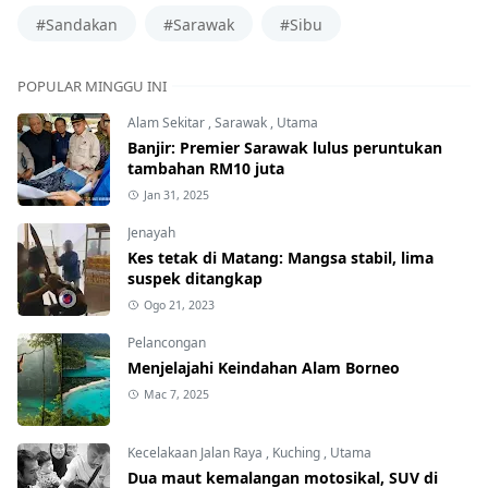
#Sandakan
#Sarawak
#Sibu
POPULAR MINGGU INI
Alam Sekitar
,
Sarawak
,
Utama
Banjir: Premier Sarawak lulus peruntukan
tambahan RM10 juta
Jan 31, 2025
Jenayah
Kes tetak di Matang: Mangsa stabil, lima
suspek ditangkap
Ogo 21, 2023
Pelancongan
Menjelajahi Keindahan Alam Borneo
Mac 7, 2025
Kecelakaan Jalan Raya
,
Kuching
,
Utama
Dua maut kemalangan motosikal, SUV di