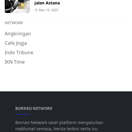
Jalan Astana
Mac 13, 2025
NETWORK
Angkringan
Cafe Jogja
Indo Tribune
IKN Time
BORNEO NETWORK
Borneo Network ialah platform menyalurkan
maklumat semasa, berita terkini serta isu