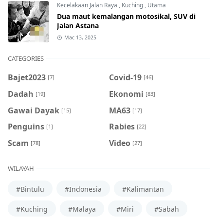
Kecelakaan Jalan Raya
,
Kuching
,
Utama
Dua maut kemalangan motosikal, SUV di
Jalan Astana
Mac 13, 2025
CATEGORIES
Bajet2023
Covid-19
[7]
[46]
Dadah
Ekonomi
[19]
[83]
Gawai Dayak
MA63
[15]
[17]
Penguins
Rabies
[1]
[22]
Scam
Video
[78]
[27]
WILAYAH
#Bintulu
#Indonesia
#Kalimantan
#Kuching
#Malaya
#Miri
#Sabah