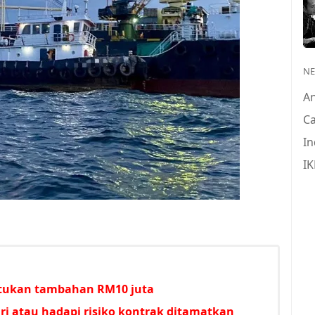
N
A
Ca
In
IK
untukan tambahan RM10 juta
i atau hadapi risiko kontrak ditamatkan