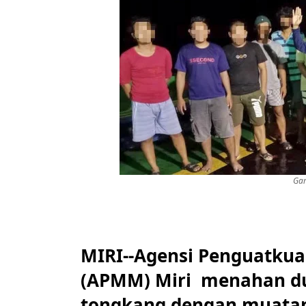
Ga
MIRI--Agensi Penguatkua
(APMM) Miri menahan du
tongkang dengan muatan 