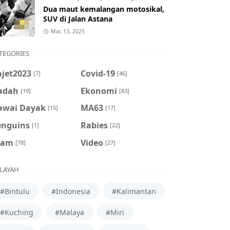
Dua maut kemalangan motosikal,
SUV di Jalan Astana
Mac 13, 2025
TEGORIES
ajet2023
Covid-19
[7]
[46]
adah
Ekonomi
[19]
[83]
awai Dayak
MA63
[15]
[17]
enguins
Rabies
[1]
[22]
cam
Video
[78]
[27]
LAYAH
#Bintulu
#Indonesia
#Kalimantan
#Kuching
#Malaya
#Miri