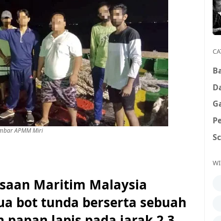
CA
B
D
G
P
mbar APMM Miri
S
WI
saan Maritim Malaysia
a bot tunda berserta sebuah
papan lapis pada jarak 2.3