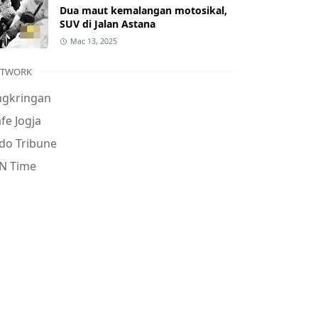
Dua maut kemalangan motosikal,
SUV di Jalan Astana
Mac 13, 2025
ETWORK
ngkringan
fe Jogja
do Tribune
N Time