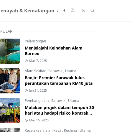
Jenayah & Kemalangan
PULAR
Pelancongan
Menjelajahi Keindahan Alam
Borneo
Mac 7, 2025
Alam Sekitar
,
Sarawak
,
Utama
Banjir: Premier Sarawak lulus
peruntukan tambahan RM10 juta
Jan 31, 2025
Pembangunan
,
Sarawak
,
Utama
Mulakan projek dalam tempoh 30
hari atau hadapi risiko kontrak
ditamatkan
Mac 15, 2025
Kecelakaan Jalan Raya
,
Kuching
,
Utama