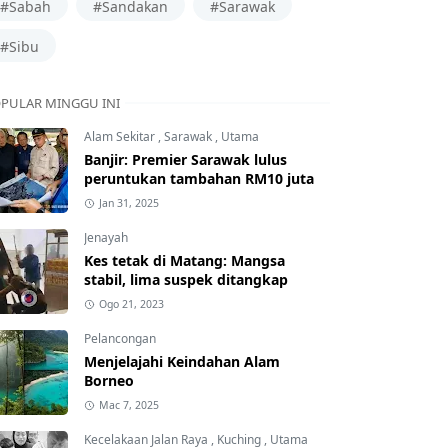
#Sabah
#Sandakan
#Sarawak
#Sibu
PULAR MINGGU INI
Alam Sekitar
,
Sarawak
,
Utama
Banjir: Premier Sarawak lulus
peruntukan tambahan RM10 juta
Jan 31, 2025
Jenayah
Kes tetak di Matang: Mangsa
stabil, lima suspek ditangkap
Ogo 21, 2023
Pelancongan
Menjelajahi Keindahan Alam
Borneo
Mac 7, 2025
Kecelakaan Jalan Raya
,
Kuching
,
Utama