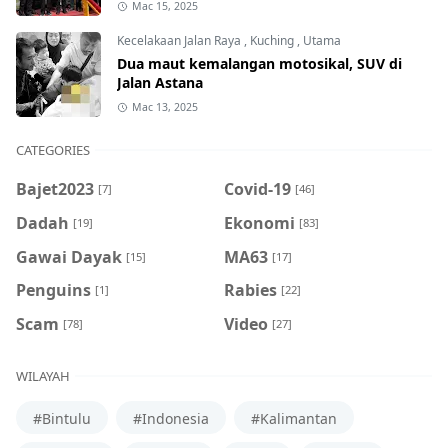
Mac 15, 2025
Kecelakaan Jalan Raya
,
Kuching
,
Utama
Dua maut kemalangan motosikal, SUV di
Jalan Astana
Mac 13, 2025
CATEGORIES
Bajet2023
Covid-19
[7]
[46]
Dadah
Ekonomi
[19]
[83]
Gawai Dayak
MA63
[15]
[17]
Penguins
Rabies
[1]
[22]
Scam
Video
[78]
[27]
WILAYAH
#Bintulu
#Indonesia
#Kalimantan