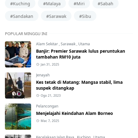
#Kuching
#Malaya
#Miri
#Sabah
#Sandakan
#Sarawak
#Sibu
POPULAR MINGGU INI
Alam Sekitar
,
Sarawak
,
Utama
Banjir: Premier Sarawak lulus peruntukan
tambahan RM10 juta
Jan 31, 2025
Jenayah
Kes tetak di Matang: Mangsa stabil, lima
suspek ditangkap
Ogo 21, 2023
Pelancongan
Menjelajahi Keindahan Alam Borneo
Mac 7, 2025
Kecelakaan Jalan Raya
,
Kuching
,
Utama