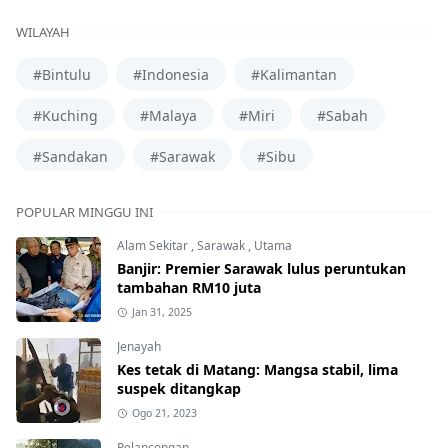
WILAYAH
#Bintulu
#Indonesia
#Kalimantan
#Kuching
#Malaya
#Miri
#Sabah
#Sandakan
#Sarawak
#Sibu
POPULAR MINGGU INI
Alam Sekitar
,
Sarawak
,
Utama
Banjir: Premier Sarawak lulus peruntukan
tambahan RM10 juta
Jan 31, 2025
Jenayah
Kes tetak di Matang: Mangsa stabil, lima
suspek ditangkap
Ogo 21, 2023
Pelancongan