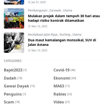
Jan 31, 2025
Pembangunan
,
Sarawak
,
Utama
Mulakan projek dalam tempoh 30 hari atau
hadapi risiko kontrak ditamatkan
Mac 15, 2025
Kecelakaan Jalan Raya
,
Kuching
,
Utama
Dua maut kemalangan motosikal, SUV di
Jalan Astana
Mac 13, 2025
CATEGORIES
Bajet2023
Covid-19
[7]
[46]
Dadah
Ekonomi
[19]
[83]
Gawai Dayak
MA63
[15]
[17]
Penguins
Rabies
[1]
[22]
Scam
Video
[78]
[27]