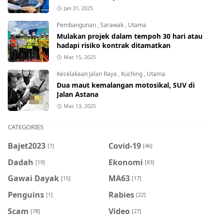
Jan 31, 2025
Pembangunan
,
Sarawak
,
Utama
Mulakan projek dalam tempoh 30 hari atau
hadapi risiko kontrak ditamatkan
Mac 15, 2025
Kecelakaan Jalan Raya
,
Kuching
,
Utama
Dua maut kemalangan motosikal, SUV di
Jalan Astana
Mac 13, 2025
CATEGORIES
Bajet2023
Covid-19
[7]
[46]
Dadah
Ekonomi
[19]
[83]
Gawai Dayak
MA63
[15]
[17]
Penguins
Rabies
[1]
[22]
Scam
Video
[78]
[27]