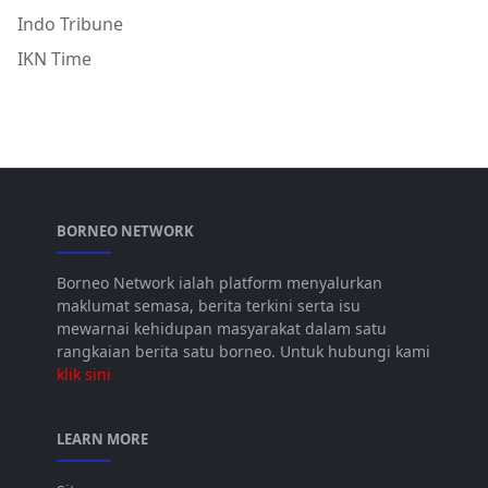
Indo Tribune
IKN Time
BORNEO NETWORK
Borneo Network ialah platform menyalurkan
maklumat semasa, berita terkini serta isu
mewarnai kehidupan masyarakat dalam satu
rangkaian berita satu borneo. Untuk hubungi kami
klik sini
LEARN MORE