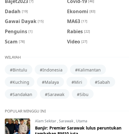
Bajet2023
Covid-19
[7]
[46]
Dadah
Ekonomi
[19]
[83]
Gawai Dayak
MA63
[15]
[17]
Penguins
Rabies
[1]
[22]
Scam
Video
[78]
[27]
WILAYAH
#Bintulu
#Indonesia
#Kalimantan
#Kuching
#Malaya
#Miri
#Sabah
#Sandakan
#Sarawak
#Sibu
POPULAR MINGGU INI
Alam Sekitar
,
Sarawak
,
Utama
Banjir: Premier Sarawak lulus peruntukan
tambahan RM10 juta