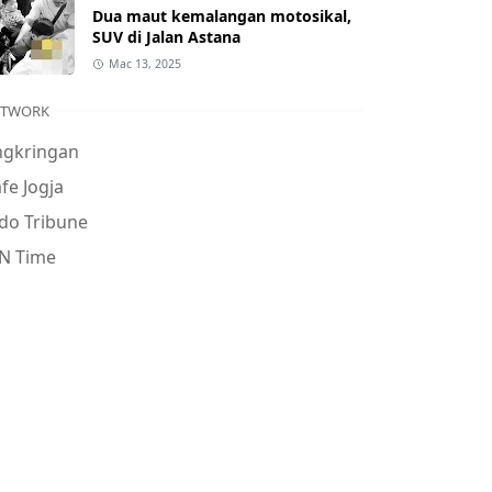
Dua maut kemalangan motosikal,
SUV di Jalan Astana
Mac 13, 2025
ETWORK
ngkringan
fe Jogja
do Tribune
N Time