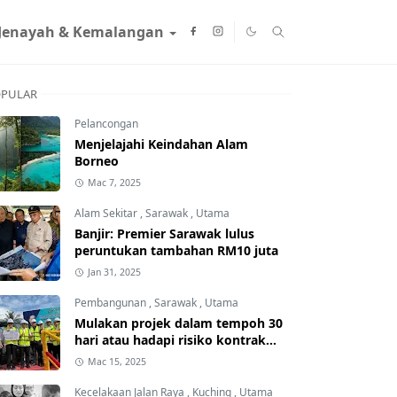
Jenayah & Kemalangan
PULAR
Pelancongan
Menjelajahi Keindahan Alam
Borneo
Mac 7, 2025
Alam Sekitar
,
Sarawak
,
Utama
Banjir: Premier Sarawak lulus
peruntukan tambahan RM10 juta
Jan 31, 2025
Pembangunan
,
Sarawak
,
Utama
Mulakan projek dalam tempoh 30
hari atau hadapi risiko kontrak
ditamatkan
Mac 15, 2025
Kecelakaan Jalan Raya
,
Kuching
,
Utama