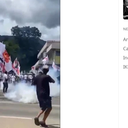
N
A
Ca
In
IK