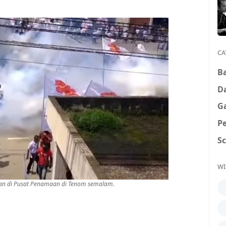
CA
B
D
G
P
S
WI
han di Pusat Penamaan di Tenom semalam
.