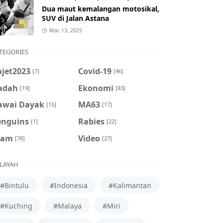
Dua maut kemalangan motosikal,
SUV di Jalan Astana
Mac 13, 2025
TEGORIES
ajet2023
Covid-19
[7]
[46]
adah
Ekonomi
[19]
[83]
awai Dayak
MA63
[15]
[17]
enguins
Rabies
[1]
[22]
cam
Video
[78]
[27]
LAYAH
#Bintulu
#Indonesia
#Kalimantan
#Kuching
#Malaya
#Miri