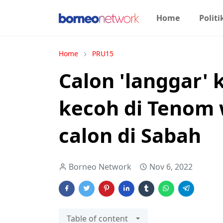
Home
Politi
Home
PRU15
Calon 'langgar'
kecoh di Tenom
calon di Sabah
Borneo Network
Nov 6, 2022
Table of content