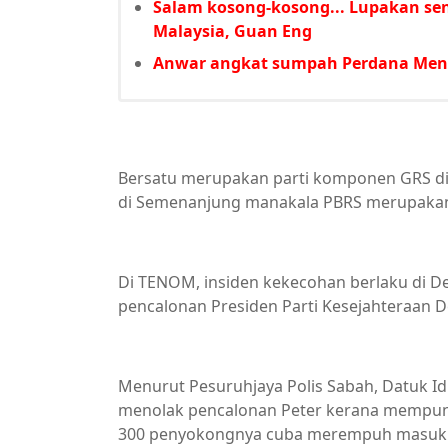
Salam kosong-kosong... Lupakan se
Malaysia, Guan Eng
Anwar angkat sumpah Perdana Ment
Bersatu merupakan parti komponen GRS di
di Semenanjung manakala PBRS merupakan
Di TENOM, insiden kekecohan berlaku di De
pencalonan Presiden Parti Kesejahteraan 
Menurut Pesuruhjaya Polis Sabah, Datuk Idr
menolak pencalonan Peter kerana mempun
300 penyokongnya cuba merempuh masuk ke