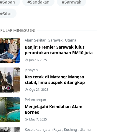
#Sabah
#Sandakan
#Sarawak
#Sibu
PULAR MINGGU INI
Alam Sekitar
,
Sarawak
,
Utama
Banjir: Premier Sarawak lulus
peruntukan tambahan RM10 juta
Jan 31, 2025
Jenayah
Kes tetak di Matang: Mangsa
stabil, lima suspek ditangkap
Ogo 21, 2023
Pelancongan
Menjelajahi Keindahan Alam
Borneo
Mac 7, 2025
Kecelakaan Jalan Raya
,
Kuching
,
Utama