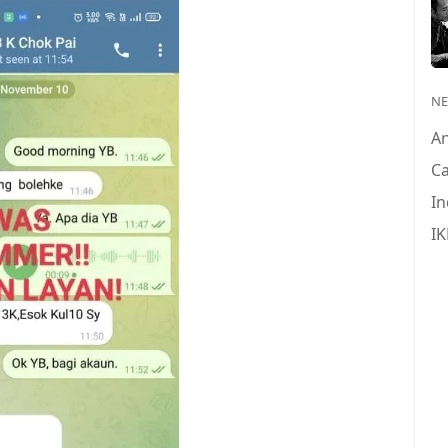
N
A
Ca
In
IK