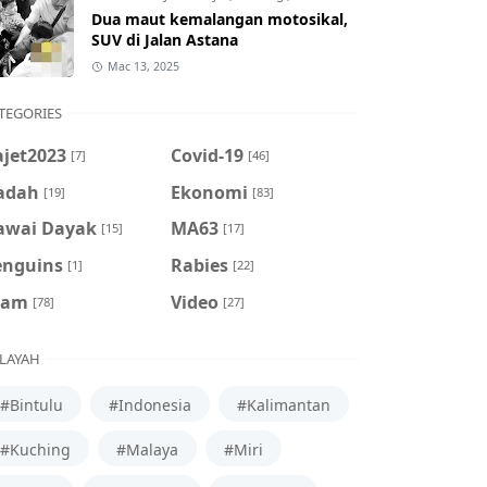
Dua maut kemalangan motosikal,
SUV di Jalan Astana
Mac 13, 2025
TEGORIES
ajet2023
Covid-19
[7]
[46]
adah
Ekonomi
[19]
[83]
awai Dayak
MA63
[15]
[17]
enguins
Rabies
[1]
[22]
cam
Video
[78]
[27]
LAYAH
#Bintulu
#Indonesia
#Kalimantan
#Kuching
#Malaya
#Miri