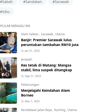
#Sabah
#Sandakan
#Sarawak
#Sibu
PULAR MINGGU INI
Alam Sekitar
,
Sarawak
,
Utama
Banjir: Premier Sarawak lulus
peruntukan tambahan RM10 juta
Jan 31, 2025
Jenayah
Kes tetak di Matang: Mangsa
stabil, lima suspek ditangkap
Ogo 21, 2023
Pelancongan
Menjelajahi Keindahan Alam
Borneo
Mac 7, 2025
Kecelakaan Jalan Raya
,
Kuching
,
Utama