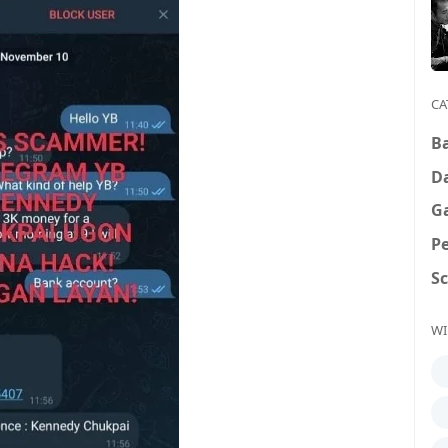
CA
B
D
G
P
S
WI