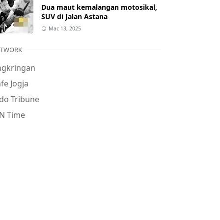
Dua maut kemalangan motosikal,
SUV di Jalan Astana
Mac 13, 2025
ETWORK
ngkringan
fe Jogja
do Tribune
N Time