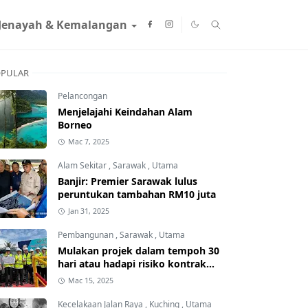
Jenayah & Kemalangan
PULAR
Pelancongan
Menjelajahi Keindahan Alam
Borneo
Mac 7, 2025
Alam Sekitar
,
Sarawak
,
Utama
Banjir: Premier Sarawak lulus
peruntukan tambahan RM10 juta
Jan 31, 2025
Pembangunan
,
Sarawak
,
Utama
Mulakan projek dalam tempoh 30
hari atau hadapi risiko kontrak
ditamatkan
Mac 15, 2025
Kecelakaan Jalan Raya
,
Kuching
,
Utama