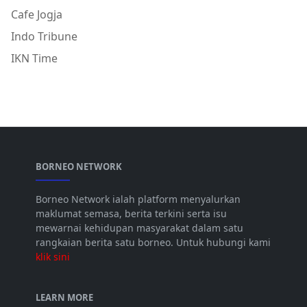
Cafe Jogja
Indo Tribune
IKN Time
BORNEO NETWORK
Borneo Network ialah platform menyalurkan
maklumat semasa, berita terkini serta isu
mewarnai kehidupan masyarakat dalam satu
rangkaian berita satu borneo. Untuk hubungi kami
klik sini
LEARN MORE