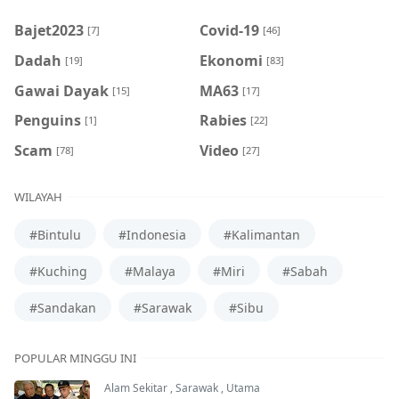
Bajet2023
Covid-19
[7]
[46]
Dadah
Ekonomi
[19]
[83]
Gawai Dayak
MA63
[15]
[17]
Penguins
Rabies
[1]
[22]
Scam
Video
[78]
[27]
WILAYAH
#Bintulu
#Indonesia
#Kalimantan
#Kuching
#Malaya
#Miri
#Sabah
#Sandakan
#Sarawak
#Sibu
POPULAR MINGGU INI
Alam Sekitar
,
Sarawak
,
Utama