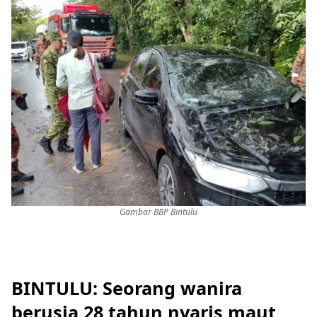
Gambar BBP Bintulu
BINTULU: Seorang wanira
berusia 28 tahun nyaris maut