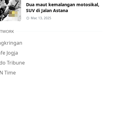
Dua maut kemalangan motosikal,
SUV di Jalan Astana
Mac 13, 2025
ETWORK
ngkringan
fe Jogja
do Tribune
N Time