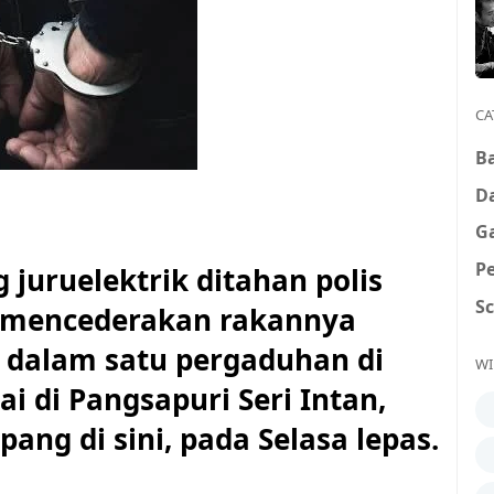
CA
B
D
G
P
uruelektrik ditahan polis
S
i mencederakan rakannya
 dalam satu pergaduhan di
WI
 di Pangsapuri Seri Intan,
ang di sini, pada Selasa lepas.