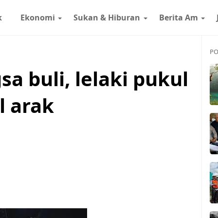
k
Ekonomi
Sukan & Hiburan
Berita Am
PO
a buli, lelaki pukul
l arak