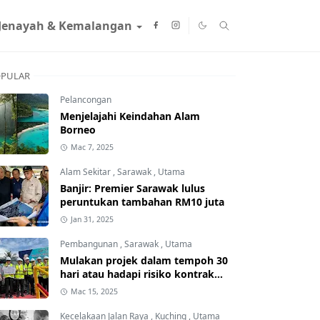
Jenayah & Kemalangan
PULAR
Pelancongan
Menjelajahi Keindahan Alam
Borneo
Mac 7, 2025
Alam Sekitar
,
Sarawak
,
Utama
Banjir: Premier Sarawak lulus
peruntukan tambahan RM10 juta
Jan 31, 2025
Pembangunan
,
Sarawak
,
Utama
Mulakan projek dalam tempoh 30
hari atau hadapi risiko kontrak
ditamatkan
Mac 15, 2025
Kecelakaan Jalan Raya
,
Kuching
,
Utama