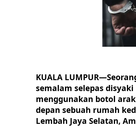
KUALA LUMPUR—Seorang j
semalam selepas disyak
menggunakan botol arak
depan sebuah rumah kedai
Lembah Jaya Selatan, Amp