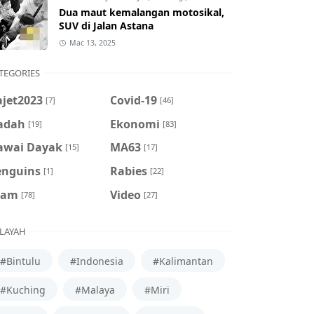
Dua maut kemalangan motosikal,
SUV di Jalan Astana
Mac 13, 2025
TEGORIES
ajet2023
Covid-19
[7]
[46]
adah
Ekonomi
[19]
[83]
awai Dayak
MA63
[15]
[17]
enguins
Rabies
[1]
[22]
cam
Video
[78]
[27]
LAYAH
#Bintulu
#Indonesia
#Kalimantan
#Kuching
#Malaya
#Miri