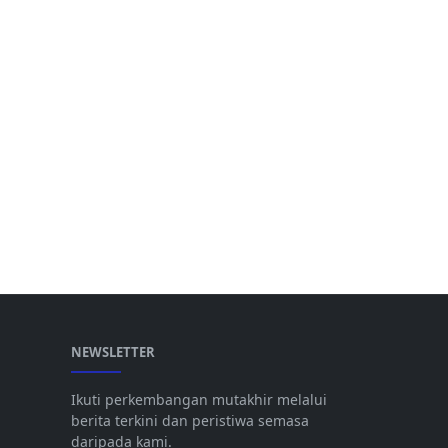
NEWSLETTER
Ikuti perkembangan mutakhir melalui
berita terkini dan peristiwa semasa
daripada kami.