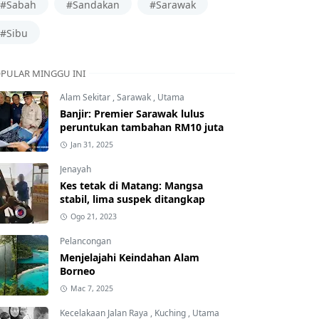
#Sabah
#Sandakan
#Sarawak
#Sibu
PULAR MINGGU INI
Alam Sekitar
,
Sarawak
,
Utama
Banjir: Premier Sarawak lulus
peruntukan tambahan RM10 juta
Jan 31, 2025
Jenayah
Kes tetak di Matang: Mangsa
stabil, lima suspek ditangkap
Ogo 21, 2023
Pelancongan
Menjelajahi Keindahan Alam
Borneo
Mac 7, 2025
Kecelakaan Jalan Raya
,
Kuching
,
Utama