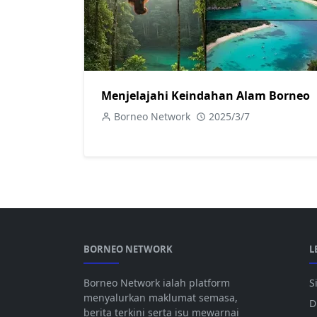
Menjelajahi Keindahan Alam Borneo
Borneo Network
2025/3/7
BORNEO NETWORK
L
Borneo Network ialah platform
S
menyalurkan maklumat semasa,
D
berita terkini serta isu mewarnai