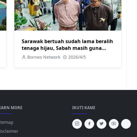
Sarawak bertuah sudah lama beralih
tenaga hijau, Sabah masih guna
diesel jana kuasa elektrik
Borneo Network
2026/4/5
EARN MORE
IKUTI KAMI
itemap
isclaimer