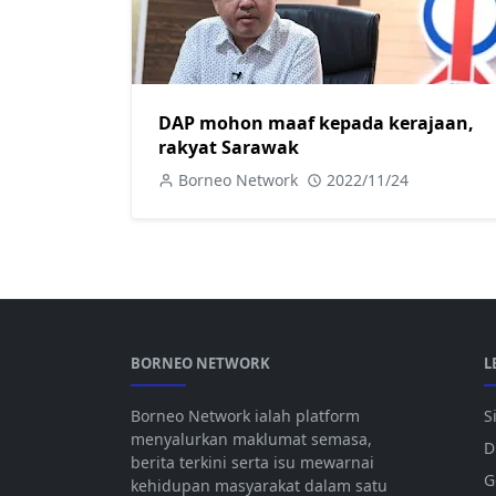
DAP mohon maaf kepada kerajaan,
rakyat Sarawak
Borneo Network
2022/11/24
BORNEO NETWORK
L
Borneo Network ialah platform
S
menyalurkan maklumat semasa,
D
berita terkini serta isu mewarnai
G
kehidupan masyarakat dalam satu