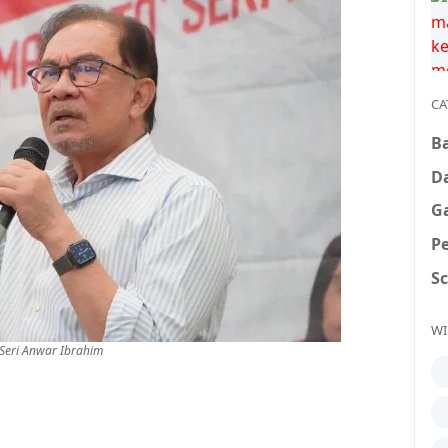
CA
B
D
G
P
S
WI
Seri Anwar Ibrahim