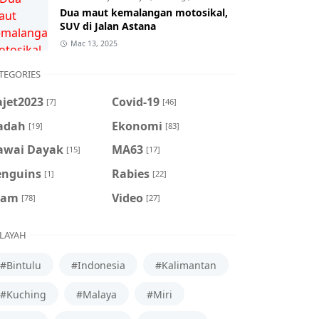
Dua maut kemalangan motosikal,
SUV di Jalan Astana
Mac 13, 2025
TEGORIES
ajet2023
Covid-19
[7]
[46]
adah
Ekonomi
[19]
[83]
awai Dayak
MA63
[15]
[17]
enguins
Rabies
[1]
[22]
cam
Video
[78]
[27]
LAYAH
#Bintulu
#Indonesia
#Kalimantan
#Kuching
#Malaya
#Miri