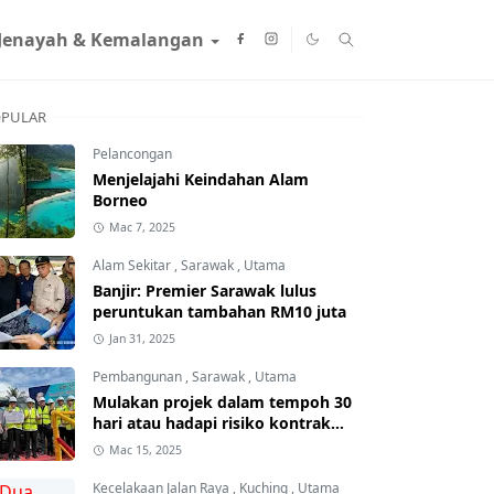
Jenayah & Kemalangan
PULAR
Pelancongan
Menjelajahi Keindahan Alam
Borneo
Mac 7, 2025
Alam Sekitar
,
Sarawak
,
Utama
Banjir: Premier Sarawak lulus
peruntukan tambahan RM10 juta
Jan 31, 2025
Pembangunan
,
Sarawak
,
Utama
Mulakan projek dalam tempoh 30
hari atau hadapi risiko kontrak
ditamatkan
Mac 15, 2025
Kecelakaan Jalan Raya
,
Kuching
,
Utama