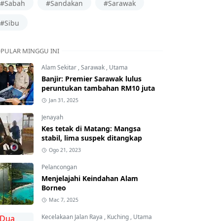
#Sabah
#Sandakan
#Sarawak
#Sibu
PULAR MINGGU INI
Alam Sekitar
,
Sarawak
,
Utama
Banjir: Premier Sarawak lulus
peruntukan tambahan RM10 juta
Jan 31, 2025
Jenayah
Kes tetak di Matang: Mangsa
stabil, lima suspek ditangkap
Ogo 21, 2023
Pelancongan
Menjelajahi Keindahan Alam
Borneo
Mac 7, 2025
Kecelakaan Jalan Raya
,
Kuching
,
Utama