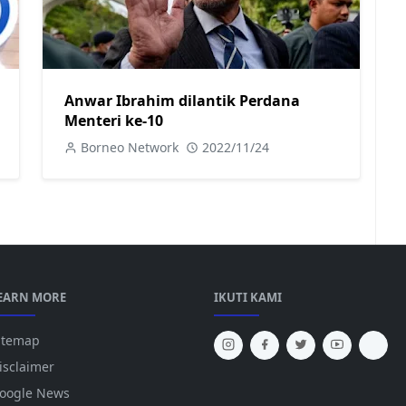
Anwar Ibrahim dilantik Perdana
Menteri ke-10
Borneo Network
2022/11/24
EARN MORE
IKUTI KAMI
itemap
isclaimer
oogle News