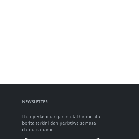
NEWSLETTER
Ikuti perkembangan mutakhir melalui
berita terkini dan peristiwa semasa
daripada kami.